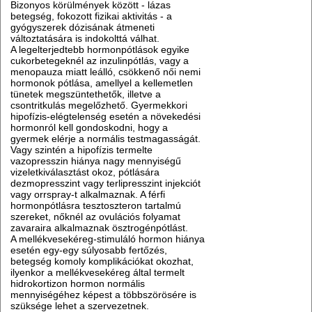
Bizonyos körülmények között - lázas
betegség, fokozott fizikai aktivitás - a
gyógyszerek dózisának átmeneti
változtatására is indokolttá válhat.
A legelterjedtebb hormonpótlások egyike
cukorbetegeknél az inzulinpótlás, vagy a
menopauza miatt leálló, csökkenő női nemi
hormonok pótlása, amellyel a kellemetlen
tünetek megszüntethetők, illetve a
csontritkulás megelőzhető. Gyermekkori
hipofízis-elégtelenség esetén a növekedési
hormonról kell gondoskodni, hogy a
gyermek elérje a normális testmagasságát.
Vagy szintén a hipofízis termelte
vazopresszin hiánya nagy mennyiségű
vizeletkiválasztást okoz, pótlására
dezmopresszint vagy terlipresszint injekciót
vagy orrspray-t alkalmaznak. A férfi
hormonpótlásra tesztoszteron tartalmú
szereket, nőknél az ovulációs folyamat
zavaraira alkalmaznak ösztrogénpótlást.
A mellékvesekéreg-stimuláló hormon hiánya
esetén egy-egy súlyosabb fertőzés,
betegség komoly komplikációkat okozhat,
ilyenkor a mellékvesekéreg által termelt
hidrokortizon hormon normális
mennyiségéhez képest a többszörösére is
szüksége lehet a szervezetnek.