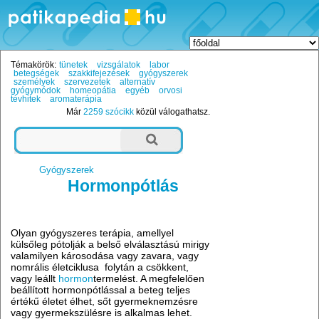
Témakörök:
tünetek
vizsgálatok
labor
betegségek
szakkifejezések
gyógyszerek
személyek
szervezetek
alternatív
gyógymódok
homeopátia
egyéb
orvosi
tévhitek
aromaterápia
Már
2259 szócikk
közül válogathatsz.
Gyógyszerek
Hormonpótlás
Olyan gyógyszeres terápia, amellyel
külsőleg pótolják a belső elválasztású mirigy
valamilyen károsodása vagy zavara, vagy
nomrális életciklusa folytán a csökkent,
vagy leállt
hormon
termelést. A megfelelően
beállított hormonpótlással a beteg teljes
értékű életet élhet, sőt gyermeknemzésre
vagy gyermekszülésre is alkalmas lehet.