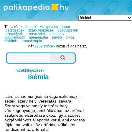
Témakörök:
tünetek
vizsgálatok
labor
betegségek
szakkifejezések
gyógyszerek
személyek
szervezetek
alternatív
gyógymódok
homeopátia
egyéb
orvosi
tévhitek
aromaterápia
Már
2259 szócikk
közül válogathatsz.
Szakkifejezések
Isémia
latin: ischaemia (isémia vagz iszkémia) =
sejtek, szerv helyi vérellátási zavara
Szerv vagy valamely testrész helyi
vérszegénysége, amit általában az artériák
szűkülete, elzáródása okoz. Így a szövet
oxigénhiányos állapotba kerül, ami görcsös
fájdalmat vált ki. Az artériák szűkületét
rendszerint az artériafal