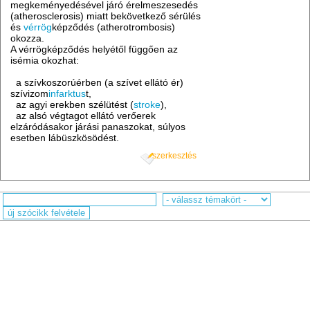
megkeményedésével járó érelmeszesedés
(atherosclerosis) miatt bekövetkező sérülés
és
vérrög
képződés (atherotrombosis)
okozza.
A vérrögképződés helyétől függően az
isémia okozhat:
a szívkoszorúérben (a szívet ellátó ér)
szívizom
infarktus
t,
az agyi erekben szélütést (
stroke
),
az alsó végtagot ellátó verőerek
elzáródásakor járási panaszokat, súlyos
esetben lábüszkösödést.
szerkesztés