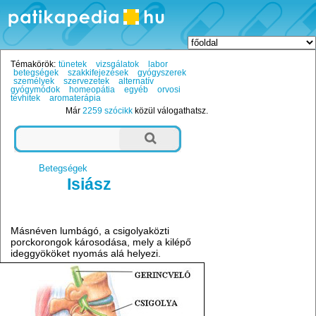
Témakörök:
tünetek
vizsgálatok
labor
betegségek
szakkifejezések
gyógyszerek
személyek
szervezetek
alternatív
gyógymódok
homeopátia
egyéb
orvosi
tévhitek
aromaterápia
Már
2259 szócikk
közül válogathatsz.
Betegségek
Isiász
Másnéven lumbágó, a csigolyaközti
porckorongok károsodása, mely a kilépő
ideggyököket nyomás alá helyezi.