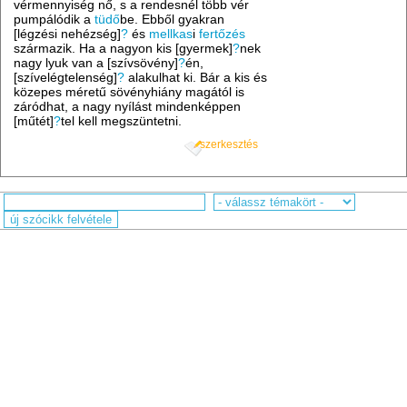
vérmennyiség nő, s a rendesnél több vér
pumpálódik a
tüdő
be. Ebből gyakran
[légzési nehézség]
?
és
mellkas
i
fertőzés
származik. Ha a nagyon kis [gyermek]
?
nek
nagy lyuk van a [szívsövény]
?
én,
[szívelégtelenség]
?
alakulhat ki. Bár a kis és
közepes méretű sövényhiány magától is
záródhat, a nagy nyílást mindenképpen
[műtét]
?
tel kell megszüntetni.
szerkesztés