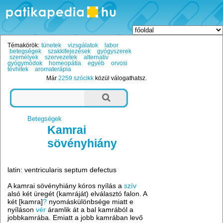
Témakörök:
tünetek
vizsgálatok
labor
betegségek
szakkifejezések
gyógyszerek
személyek
szervezetek
alternatív
gyógymódok
homeopátia
egyéb
orvosi
tévhitek
aromaterápia
Már
2259 szócikk
közül válogathatsz.
Betegségek
Kamrai
sövényhiány
latin: ventricularis septum defectus
A kamrai sövényhiány kóros nyílás a
szív
alsó két üregét (kamráját) elválasztó falon. A
két [kamra]
?
nyomáskülönbsége miatt e
nyíláson
vér
áramlik át a bal kamrából a
jobbkamrába. Emiatt a jobb kamrában levő