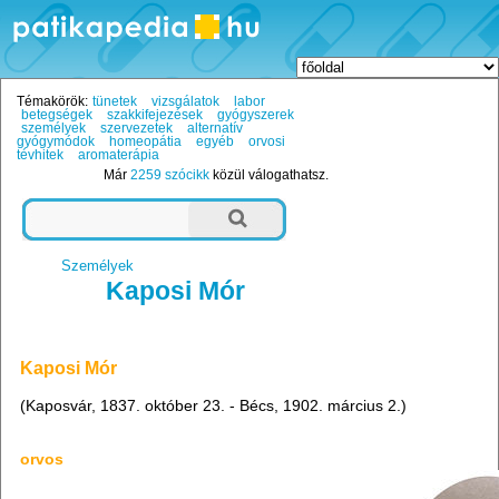
Témakörök:
tünetek
vizsgálatok
labor
betegségek
szakkifejezések
gyógyszerek
személyek
szervezetek
alternatív
gyógymódok
homeopátia
egyéb
orvosi
tévhitek
aromaterápia
Már
2259 szócikk
közül válogathatsz.
Személyek
Kaposi Mór
Kaposi Mór
(Kaposvár, 1837. október 23. - Bécs, 1902. március 2.)
orvos