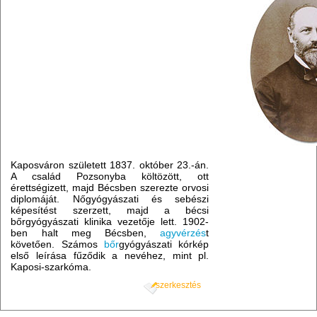
Kaposváron született 1837. október 23.-án.
A család Pozsonyba költözött, ott
érettségizett, majd Bécsben szerezte orvosi
diplomáját. Nőgyógyászati és sebészi
képesítést szerzett, majd a bécsi
bőrgyógyászati klinika vezetője lett. 1902-
ben halt meg Bécsben,
agyvérzés
t
követően. Számos
bőr
gyógyászati kórkép
első leírása fűződik a nevéhez, mint pl.
Kaposi-szarkóma.
szerkesztés