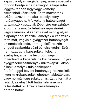
kapszula olyan segédanyag, amely speciális
módon borítja a hatóanyagot. A kapszulák
leggyakrabban lágy vagy kemény
zselatinból készülnek. Tartalmazhatnak
szilárd, azaz por alakú, és folyékony
hatóanyagot is. A folyékony hatóanyagot
tartalmazó kapszulák többnyire egyszínűek,
a port tartalmazók lehetnek egyszínűek
vagy színesek. A kapszulákat mindig olyan
alapanyagból készítik, amelyek a kapszulák
tartalmát, vagyis a gyógyszer hatóanyagát
az emésztőrendszer megfelelő részén
engedi szabaddá válni és felszívódni. Ezért
nem szabad a kapszulákat felezni,
szétnyitni, a benne lévő port vagy
folyadékot a kapszula nélkül bevenni. Egyes
gyógyszerkészítmények mikrokapszulákból
állnak, amelyek tulajdonképpen
fedőréteggel bevont hatóanyag-részecskék.
Ilyen mikrokapszulák lehetnek tablettákban,
vagy normál kapszulákban is. Ezt a formát a
retard, az elnyújtott hatás kifejtése miatt
fejlesztették ki. Ezek a készítmények
darabolhatók.
szerkesztés