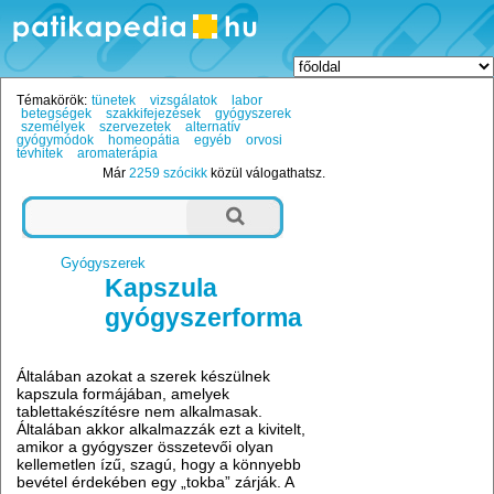
Témakörök:
tünetek
vizsgálatok
labor
betegségek
szakkifejezések
gyógyszerek
személyek
szervezetek
alternatív
gyógymódok
homeopátia
egyéb
orvosi
tévhitek
aromaterápia
Már
2259 szócikk
közül válogathatsz.
Gyógyszerek
Kapszula
gyógyszerforma
Általában azokat a szerek készülnek
kapszula formájában, amelyek
tablettakészítésre nem alkalmasak.
Általában akkor alkalmazzák ezt a kivitelt,
amikor a gyógyszer összetevői olyan
kellemetlen ízű, szagú, hogy a könnyebb
bevétel érdekében egy „tokba” zárják. A