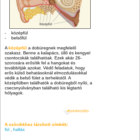
- középfül
- belsőfül
A
középfül
a dobüregnek megfelelő
szakasz. Benne a kalapács, üllő és kengyel
csontocskák találhatóak. Ezek akár 26-
szorosára erősítik fel a hangokat és
továbbítják azokat. Védő feladatuk, hogy
erős külső behatásoknál elmozdulásokkal
védik a belső fület a terheléstől. A
középfülben találhatók a dobüregből nyíló, a
csecsnyúlványban található kis légtartó
hólyagok.
szerkesztés
A szócikkhez társított címkék:
fül
,
hallás