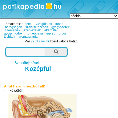
Témakörök:
tünetek
vizsgálatok
labor
betegségek
szakkifejezések
gyógyszerek
személyek
szervezetek
alternatív
gyógymódok
homeopátia
egyéb
orvosi
tévhitek
aromaterápia
Már
2259 szócikk
közül válogathatsz.
Szakkifejezések
Középfül
A fül három részből áll:
- külsőfül