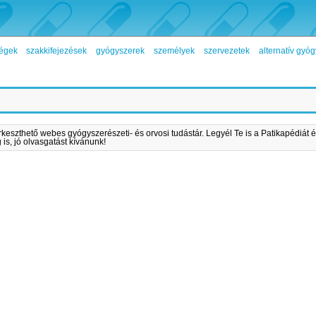
égek
szakkifejezések
gyógyszerek
személyek
szervezetek
alternatív gy
rkeszthető webes gyógyszerészeti- és orvosi tudástár. Legyél Te is a Patikapédiát é
is, jó olvasgatást kívánunk!