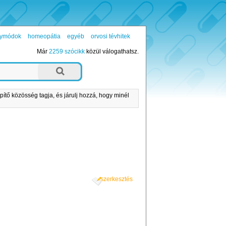
ógymódok
homeopátia
egyéb
orvosi tévhitek
Már
2259 szócikk
közül válogathatsz.
pítő közösség tagja, és járulj hozzá, hogy minél
szerkesztés