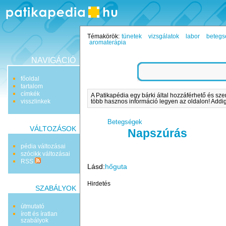
Témakörök:
tünetek
vizsgálatok
labor
betegs
aromaterápia
NAVIGÁCIÓ
főoldal
tartalom
címkék
A Patikapédia egy bárki által hozzáférhető és sze
visszlinkek
több hasznos információ legyen az oldalon! Addig 
Betegségek
VÁLTOZÁSOK
Napszúrás
pédia változásai
szócikk változásai
RSS
Lásd:
hőguta
Hirdetés
SZABÁLYOK
útmutató
írott és íratlan
szabályok