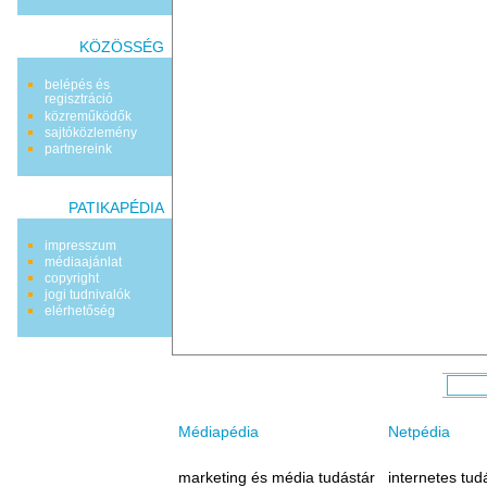
KÖZÖSSÉG
belépés és
regisztráció
közreműködők
sajtóközlemény
partnereink
PATIKAPÉDIA
impresszum
médiaajánlat
copyright
jogi tudnivalók
elérhetőség
Médiapédia
Netpédia
marketing és média tudástár
internetes tud