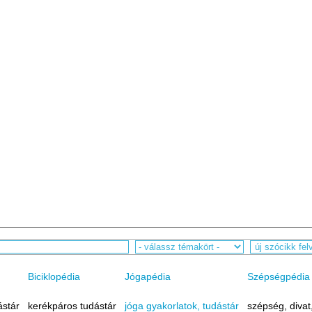
Biciklopédia
Jógapédia
Szépségpédia
ástár
kerékpáros tudástár
jóga gyakorlatok, tudástár
szépség, divat