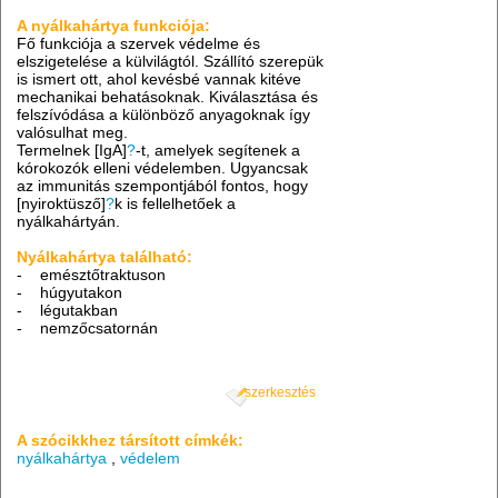
A nyálkahártya funkciója:
Fő funkciója a szervek védelme és
elszigetelése a külvilágtól. Szállító szerepük
is ismert ott, ahol kevésbé vannak kitéve
mechanikai behatásoknak. Kiválasztása és
felszívódása a különböző anyagoknak így
valósulhat meg.
Termelnek [IgA]
?
-t, amelyek segítenek a
kórokozók elleni védelemben. Ugyancsak
az immunitás szempontjából fontos, hogy
[nyiroktüsző]
?
k is fellelhetőek a
nyálkahártyán.
Nyálkahártya található:
- emésztőtraktuson
- húgyutakon
- légutakban
- nemzőcsatornán
szerkesztés
A szócikkhez társított címkék:
nyálkahártya
,
védelem