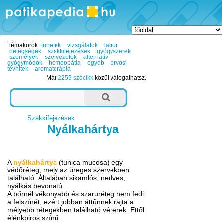
Témakörök:
tünetek
vizsgálatok
labor
betegségek
szakkifejezések
gyógyszerek
személyek
szervezetek
alternatív
gyógymódok
homeopátia
egyéb
orvosi
tévhitek
aromaterápia
Már
2259 szócikk
közül válogathatsz.
Szakkifejezések
Nyálkahártya
A
nyálkahártya
(tunica mucosa) egy
védőréteg, mely az üreges szervekben
található. Általában sikamlós, nedves,
nyálkás bevonatú.
A bőrnél vékonyabb és szaruréteg nem fedi
a felszínét, ezért jobban áttűnnek rajta a
mélyebb rétegekben található vérerek. Ettől
élénkpiros színű.