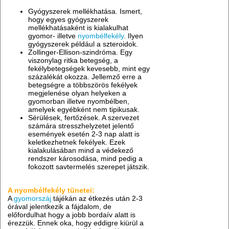
Gyógyszerek mellékhatása. Ismert,
hogy egyes gyógyszerek
mellékhatásaként is kialakulhat
gyomor- illetve
nyombélfekély
. Ilyen
gyógyszerek például a szteroidok.
Zollinger-Ellison-szindróma. Egy
viszonylag ritka betegség, a
fekélybetegségek kevesebb, mint egy
százalékát okozza. Jellemző erre a
betegségre a többszörös fekélyek
megjelenése olyan helyeken a
gyomorban illetve nyombélben,
amelyek egyébként nem tipikusak.
Sérülések, fertőzések. A szervezet
számára stresszhelyzetet jelentő
események esetén 2-3 nap alatt is
keletkezhetnek fekélyek. Ezek
kialakulásában mind a védekező
rendszer károsodása, mind pedig a
fokozott savtermelés szerepet játszik.
A nyombélfekély tünetei:
A
gyomorszáj
tájékán az étkezés után 2-3
órával jelentkezik a fájdalom, de
előfordulhat hogy a jobb bordaív alatt is
érezzük. Ennek oka, hogy eddigre kiürül a