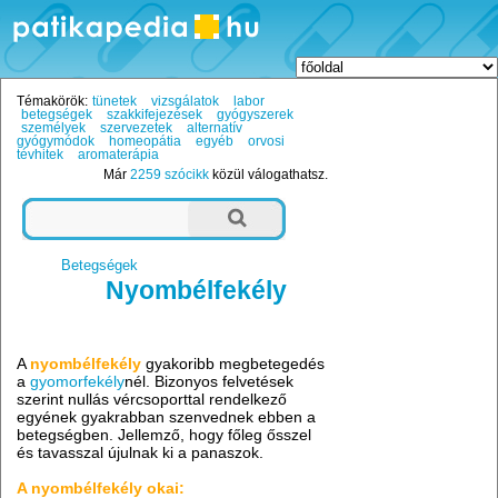
Témakörök:
tünetek
vizsgálatok
labor
betegségek
szakkifejezések
gyógyszerek
személyek
szervezetek
alternatív
gyógymódok
homeopátia
egyéb
orvosi
tévhitek
aromaterápia
Már
2259 szócikk
közül válogathatsz.
Betegségek
Nyombélfekély
A
nyombélfekély
gyakoribb megbetegedés
a
gyomorfekély
nél. Bizonyos felvetések
szerint nullás vércsoporttal rendelkező
egyének gyakrabban szenvednek ebben a
betegségben. Jellemző, hogy főleg ősszel
és tavasszal újulnak ki a panaszok.
A nyombélfekély okai: