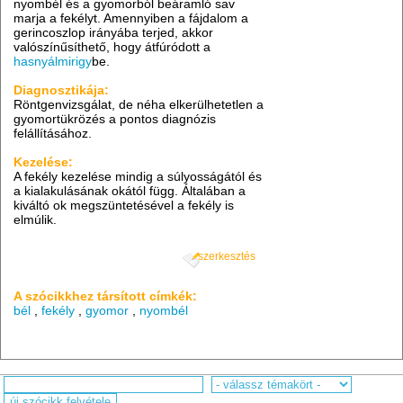
nyombél és a gyomorból beáramló sav
marja a fekélyt. Amennyiben a fájdalom a
gerincoszlop irányába terjed, akkor
valószínűsíthető, hogy átfúródott a
hasnyálmirigy
be.
Diagnosztikája:
Röntgenvizsgálat, de néha elkerülhetetlen a
gyomortükrözés a pontos diagnózis
felállításához.
Kezelése:
A fekély kezelése mindig a súlyosságától és
a kialakulásának okától függ. Általában a
kiváltó ok megszüntetésével a fekély is
elmúlik.
szerkesztés
A szócikkhez társított címkék:
bél
,
fekély
,
gyomor
,
nyombél