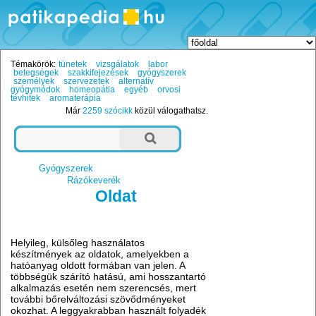
Témakörök:
tünetek
vizsgálatok
labor
betegségek
szakkifejezések
gyógyszerek
személyek
szervezetek
alternatív
gyógymódok
homeopátia
egyéb
orvosi
tévhitek
aromaterápia
Már
2259 szócikk
közül válogathatsz.
Gyógyszerek
Rázókeverék
Oldat
Helyileg, külsőleg használatos
készítmények az oldatok, amelyekben a
hatóanyag oldott formában van jelen. A
többségük szárító hatású, ami hosszantartó
alkalmazás esetén nem szerencsés, mert
további bőrelváltozási szövődményeket
okozhat. A leggyakrabban használt folyadék