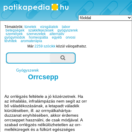
Témakörök:
tünetek
vizsgálatok
labor
betegségek
szakkifejezések
gyógyszerek
személyek
szervezetek
alternatív
gyógymódok
homeopátia
egyéb
orvosi
tévhitek
aromaterápia
Már
2259 szócikk
közül válogathatsz.
Gyógyszerek
Orrcsepp
Az orrlégzés feltétele a jó közérzetnek. Ha
az inhalálás, infralámpázás nem segít az orr
bő váladékozásának, a letapadt váladék
kiürülésében, ill. az orrnyálkahártya-
duzzanat enyhítésében, akkor érdemes
orrcseppet használni, de csak módjával. A
szabad orrlégzés nélkülözhetetlen az orr-
melléküregek és a fülkürt egészséges