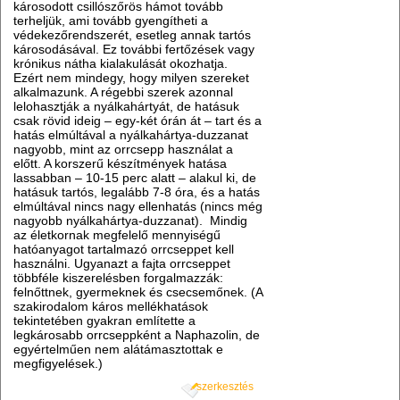
károsodott csillószőrös hámot tovább
terheljük, ami tovább gyengítheti a
védekezőrendszerét, esetleg annak tartós
károsodásával. Ez további fertőzések vagy
krónikus nátha kialakulását okozhatja.
Ezért nem mindegy, hogy milyen szereket
alkalmazunk. A régebbi szerek azonnal
lelohasztják a nyálkahártyát, de hatásuk
csak rövid ideig – egy-két órán át – tart és a
hatás elmúltával a nyálkahártya-duzzanat
nagyobb, mint az orrcsepp használat a
előtt. A korszerű készítmények hatása
lassabban – 10-15 perc alatt – alakul ki, de
hatásuk tartós, legalább 7-8 óra, és a hatás
elmúltával nincs nagy ellenhatás (nincs még
nagyobb nyálkahártya-duzzanat). Mindig
az életkornak megfelelő mennyiségű
hatóanyagot tartalmazó orrcseppet kell
használni. Ugyanazt a fajta orrcseppet
többféle kiszerelésben forgalmazzák:
felnőttnek, gyermeknek és csecsemőnek. (A
szakirodalom káros mellékhatások
tekintetében gyakran említette a
legkárosabb orrcseppként a Naphazolin, de
egyértelműen nem alátámasztottak e
megfigyelések.)
szerkesztés