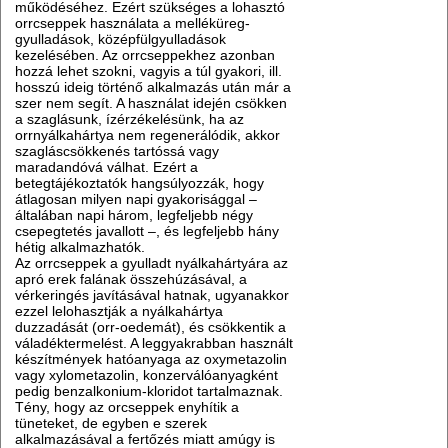
működéséhez. Ezért szükséges a lohasztó
orrcseppek használata a melléküreg-
gyulladások, középfülgyulladások
kezelésében. Az orrcseppekhez azonban
hozzá lehet szokni, vagyis a túl gyakori, ill.
hosszú ideig történő alkalmazás után már a
szer nem segít. A használat idején csökken
a szaglásunk, ízérzékelésünk, ha az
orrnyálkahártya nem regenerálódik, akkor
szagláscsökkenés tartóssá vagy
maradandóvá válhat. Ezért a
betegtájékoztatók hangsúlyozzák, hogy
átlagosan milyen napi gyakorisággal –
általában napi három, legfeljebb négy
csepegtetés javallott –, és legfeljebb hány
hétig alkalmazhatók.
Az orrcseppek a gyulladt nyálkahártyára az
apró erek falának összehúzásával, a
vérkeringés javításával hatnak, ugyanakkor
ezzel lelohasztják a nyálkahártya
duzzadását (orr-oedemát), és csökkentik a
váladéktermelést. A leggyakrabban használt
készítmények hatóanyaga az oxymetazolin
vagy xylometazolin, konzerválóanyagként
pedig benzalkonium-kloridot tartalmaznak.
Tény, hogy az orcseppek enyhítik a
tüneteket, de egyben e szerek
alkalmazásával a fertőzés miatt amúgy is