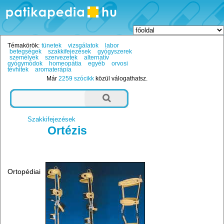
Témakörök:
tünetek
vizsgálatok
labor
betegségek
szakkifejezések
gyógyszerek
személyek
szervezetek
alternatív
gyógymódok
homeopátia
egyéb
orvosi
tévhitek
aromaterápia
Már
2259 szócikk
közül válogathatsz.
Szakkifejezések
Ortézis
Ortopédiai