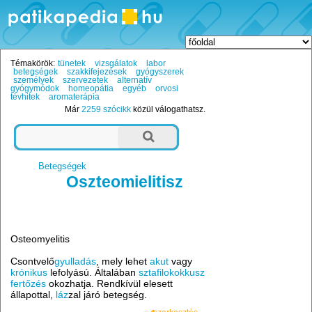
Témakörök:
tünetek
vizsgálatok
labor
betegségek
szakkifejezések
gyógyszerek
személyek
szervezetek
alternatív
gyógymódok
homeopátia
egyéb
orvosi
tévhitek
aromaterápia
Már
2259 szócikk
közül válogathatsz.
Betegségek
Oszteomielitisz
Osteomyelitis
Csontvelő
gyulladás
, mely lehet
akut
vagy
krónikus
lefolyású. Általában
sztafilokokkusz
fertőzés
okozhatja. Rendkívül elesett
állapottal,
láz
zal járó betegség.