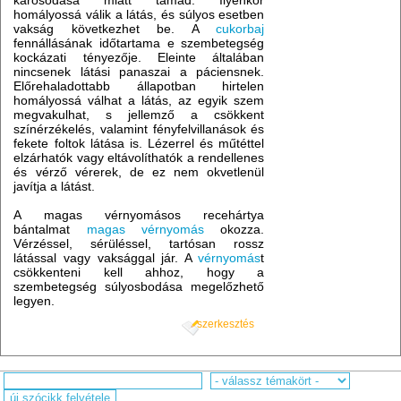
károsodása miatt támad. Ilyenkor
homályossá válik a látás, és súlyos esetben
vakság következhet be. A
cukorbaj
fennállásának időtartama e szembetegség
kockázati tényezője. Eleinte általában
nincsenek látási panaszai a páciensnek.
Előrehaladottabb állapotban hirtelen
homályossá válhat a látás, az egyik szem
megvakulhat, s jellemző a csökkent
színérzékelés, valamint fényfelvillanások és
fekete foltok látása is. Lézerrel és műtéttel
elzárhatók vagy eltávolíthatók a rendellenes
és vérző vérerek, de ez nem okvetlenül
javítja a látást.
A magas vérnyomásos recehártya
bántalmat
magas vérnyomás
okozza.
Vérzéssel, sérüléssel, tartósan rossz
látással vagy vaksággal jár. A
vérnyomás
t
csökkenteni kell ahhoz, hogy a
szembetegség súlyosbodása megelőzhető
legyen.
szerkesztés