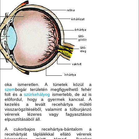
oka ismeretlen. A tünetek közül a
szem
bogár területén megfigyelhető fehér
folt és a
szürkehályog
ismertebb, de az is
előfordul, hogy a gyermek kancsal. A
kezelés a levált recehártya műtéti
visszarögzítéséből, valamint a túlburjánzó
vérerek lézeres vagy fagyasztásos
elpusztításából áll.
A cukorbajos recehártya-bántalom a
recehártyát táplálékkal ellátó vérerek