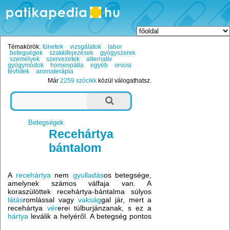
Témakörök:
tünetek
vizsgálatok
labor
betegségek
szakkifejezések
gyógyszerek
személyek
szervezetek
alternatív
gyógymódok
homeopátia
egyéb
orvosi
tévhitek
aromaterápia
Már
2259 szócikk
közül válogathatsz.
Betegségek
Recehártya
bántalom
A
recehártya
nem
gyulladás
os betegsége,
amelynek számos válfaja van. A
koraszülöttek recehártya-bántalma súlyos
látás
romlással vagy
vakság
gal jár, mert a
recehártya
vér
erei túlburjánzanak, s ez a
hártya
leválik a helyéről. A betegség pontos