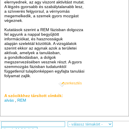
elernyednek, az agy viszont aktivitást mutat.
A légzés gyorsabb és szabálytalanabb lesz,
a szívverés felgyorsul, a vérnyomás
megemelkedik, a szemek gyors mozgást
végeznek.
Kutatások szerint a REM fázisban dolgozza
fel agyunk a nappal begyűjtött
információkat, és hasznosságuk
alapján szelektál közöttük. A vizsgálatok
szerint ekkor az agynak azok a területei
aktívak, amelyek a tanulásban,
a gondolkodásban, a dolgok
megszervezésében vesznek részt. A gyors
szemmozgás fázisban tudatunktól
függetlenül tulajdonképpen egyfajta tanulási
folyamat zajlik.
szerkesztés
A szócikkhez társított címkék:
alvás
,
REM