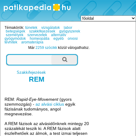
Témakörök:
tünetek
vizsgálatok
labor
betegségek
szakkifejezések
gyógyszerek
személyek
szervezetek
alternatív
gyógymódok
homeopátia
egyéb
orvosi
tévhitek
aromaterápia
Már
2259 szócikk
közül válogathatsz.
Szakkifejezések
REM
REM:
Rapid-Eye-Movement
(gyors
szemmozgás) -
az alvási ciklus
egyik
fázisának tudományos, angol
megnevezése.
A REM fázisok az alvásidőnknek mintegy 20
százalékát teszik ki. A REM fázisok alatt
észlelhetőek az álmok, a test izmai teljesen