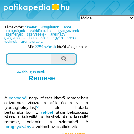
Témakörök:
tünetek
vizsgálatok
labor
betegségek
szakkifejezések
gyógyszerek
személyek
szervezetek
alternatív
gyógymódok
homeopátia
egyéb
orvosi
tévhitek
aromaterápia
Már
2259 szócikk
közül válogathatsz.
Szakkifejezések
Remese
A
vastagbél
nagy részét kitevő remesében
szívódnak vissza a sók és a víz a
[vastagbélnyílás]
?
felé haladó
béltartalomból. E
vakbél
utáni bélszakasz
része a felszálló, a haránti- és a leszálló
remese, valamint a szigmabél. A
féregnyúlvány
a vakbélhez csatlakozik.