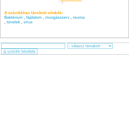
szerkesztés
A szócikkhez társított címkék:
Baktérium
,
fájdalom
,
mozgásszerv
,
reuma
,
tünetek
,
vírus