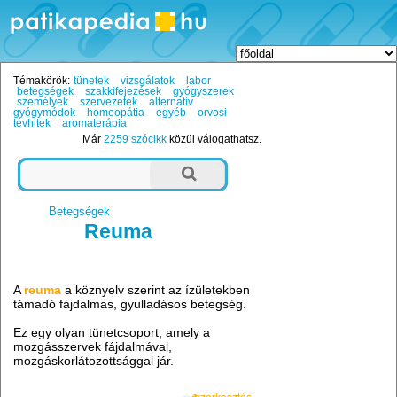
Témakörök:
tünetek
vizsgálatok
labor
betegségek
szakkifejezések
gyógyszerek
személyek
szervezetek
alternatív
gyógymódok
homeopátia
egyéb
orvosi
tévhitek
aromaterápia
Már
2259 szócikk
közül válogathatsz.
Betegségek
Reuma
A
reuma
a köznyelv szerint az ízületekben
támadó fájdalmas, gyulladásos betegség.
Ez egy olyan tünetcsoport, amely a
mozgásszervek fájdalmával,
mozgáskorlátozottsággal jár.