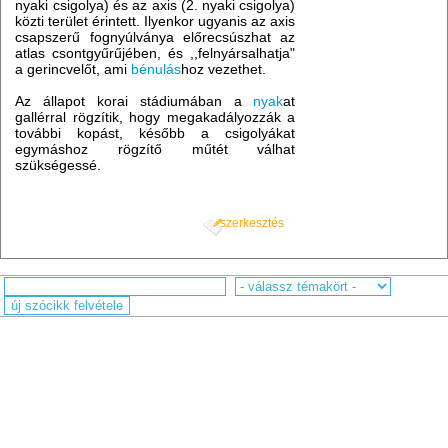
nyaki csigolya) és az axis (2. nyaki csigolya)
közti terület érintett. Ilyenkor ugyanis az axis
csapszerű fognyúlványa előrecsúszhat az
atlas csontgyűrűjében, és ,,felnyársalhatja"
a gerincvelőt, ami
bénulás
hoz vezethet.
Az állapot korai stádiumában a
nyak
at
gallérral rögzítik, hogy megakadályozzák a
további kopást, később a csigolyákat
egymáshoz rögzítő műtét válhat
szükségessé.
szerkesztés