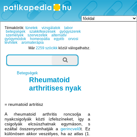
Témakörök:
tünetek
vizsgálatok
labor
betegségek
szakkifejezések
gyógyszerek
személyek
szervezetek
alternatív
gyógymódok
homeopátia
egyéb
orvosi
tévhitek
aromaterápia
Már
2259 szócikk
közül válogathatsz.
Betegségek
Rheumatoid
arthritises nyak
= reumatoid artritisz
A rheumatoid arthritis roncsolja a
nyakcsigolyák közti ízfelszíneket, így a
csigolyák elcsúszhatnak egymáson, s
ezáltal összenyomhatják a
gerincvelő
t. Ez
különösen akkor veszélyes, ha az atlas (1.