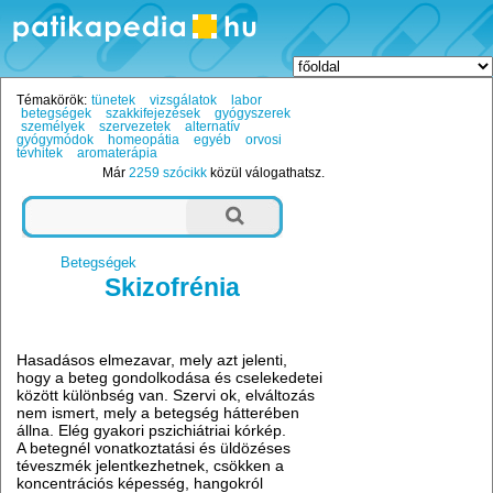
Témakörök:
tünetek
vizsgálatok
labor
betegségek
szakkifejezések
gyógyszerek
személyek
szervezetek
alternatív
gyógymódok
homeopátia
egyéb
orvosi
tévhitek
aromaterápia
Már
2259 szócikk
közül válogathatsz.
Betegségek
Skizofrénia
Hasadásos elmezavar, mely azt jelenti,
hogy a beteg gondolkodása és cselekedetei
között különbség van. Szervi ok, elváltozás
nem ismert, mely a betegség hátterében
állna. Elég gyakori pszichiátriai kórkép.
A betegnél vonatkoztatási és üldözéses
téveszmék jelentkezhetnek, csökken a
koncentrációs képesség, hangokról