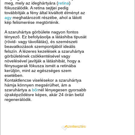
meg, mely az ideghártyára (
retina
)
fókuszálódik. A retina sejtjei pedig
továbbítják a fény által kiváltott élményt az
agy
meghatározott részébe, ahol a látott
kép felismerése megtörténik.
A szaruhártya görbülete nagyon fontos
tényező. Ez befolyásolja a látáshiba tipusát
(rövid- vagy távollátás), és szemészeti
beavatkozások szempontjából ideális
felszín. A lézeres kezelések a szaruhártya
görbületének csökkentésével vagy
növelésével javítják a látáshibát, hogy a
fénysugarak fókusza ismét a retinába
kerüljön, mint az egészséges szem
esetében.
Kontaktlencse viselésekor a szaruhártya
hámja könnyen megsérülhet, ám a
szaruhártya a
bőr
nél lényegesen gyorsabb
újraképződésre képes, akár 24 órán belül
regenerálódik.
szerkesztés