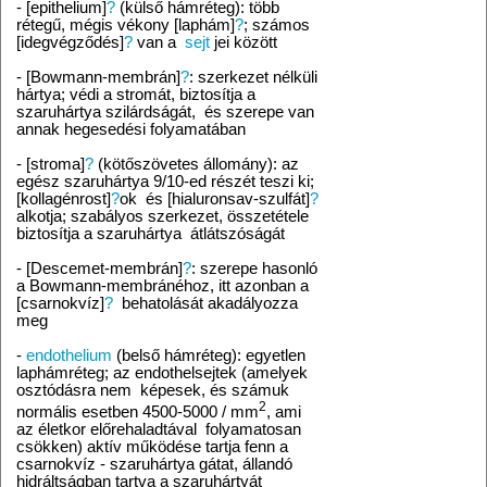
- [epithelium]
?
(külső hámréteg): több
rétegű, mégis vékony [laphám]
?
; számos
[idegvégződés]
?
van a
sejt
jei között
- [Bowmann-membrán]
?
: szerkezet nélküli
hártya; védi a stromát, biztosítja a
szaruhártya szilárdságát,
és szerepe van
annak hegesedési folyamatában
- [stroma]
?
(kötőszövetes állomány): az
egész szaruhártya 9/10-ed részét teszi ki;
[kollagénrost]
?
ok
és [hialuronsav-szulfát]
?
alkotja; szabályos szerkezet, összetétele
biztosítja a szaruhártya
átlátszóságát
- [Descemet-membrán]
?
: szerepe hasonló
a Bowmann-membránéhoz, itt azonban a
[csarnokvíz]
?
behatolását akadályozza
meg
-
endothelium
(belső hámréteg): egyetlen
laphámréteg; az endothelsejtek (amelyek
osztódásra nem
képesek, és számuk
2
normális esetben 4500-5000 / mm
, ami
az életkor előrehaladtával
folyamatosan
csökken) aktív működése tartja fenn a
csarnokvíz - szaruhártya gátat, állandó
hidráltságban tartva a szaruhártyát