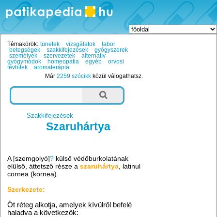
Témakörök:
tünetek
vizsgálatok
labor
betegségek
szakkifejezések
gyógyszerek
személyek
szervezetek
alternatív
gyógymódok
homeopátia
egyéb
orvosi
tévhitek
aromaterápia
Már
2259 szócikk
közül válogathatsz.
Szakkifejezések
Szaruhártya
A [szemgolyó]
?
külső védőburkolatának
elülső, áttetsző része a
szaruhártya
, latinul
cornea (kornea).
Szerkezete:
Öt réteg alkotja, amelyek kívülről befelé
haladva a következők: