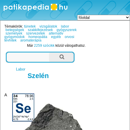
Témakörök:
tünetek
vizsgálatok
labor
betegségek
szakkifejezések
gyógyszerek
személyek
szervezetek
alternatív
gyógymódok
homeopátia
egyéb
orvosi
tévhitek
aromaterápia
Már
2259 szócikk
közül válogathatsz.
Labor
Szelén
A