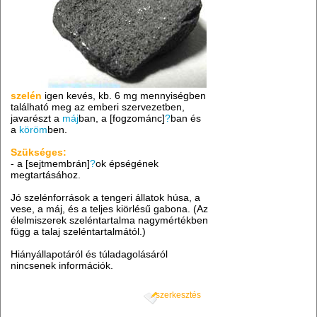
szelén
igen kevés, kb. 6 mg mennyiségben
található meg az emberi szervezetben,
javarészt a
máj
ban, a [fogzománc]
?
ban és
a
köröm
ben.
Szükséges:
- a [sejtmembrán]
?
ok épségének
megtartásához.
Jó szelénforrások a tengeri állatok húsa, a
vese, a máj, és a teljes kiörlésű gabona. (Az
élelmiszerek szeléntartalma nagymértékben
függ a talaj szeléntartalmától.)
Hiányállapotáról és túladagolásáról
nincsenek információk.
szerkesztés