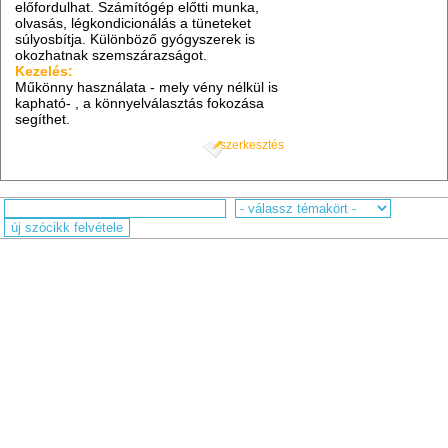
előfordulhat. Számítógép előtti munka,
olvasás, légkondicionálás a tüneteket
súlyosbítja. Különböző gyógyszerek is
okozhatnak szemszárazságot.
Kezelés:
Műkönny használata - mely vény nélkül is
kapható- , a könnyelválasztás fokozása
segíthet.
szerkesztés