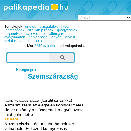
Témakörök:
tünetek
vizsgálatok
labor
betegségek
szakkifejezések
gyógyszerek
személyek
szervezetek
alternatív
gyógymódok
homeopátia
egyéb
orvosi
tévhitek
aromaterápia
Már
2259 szócikk
közül válogathatsz.
Betegségek
Szemszárazság
latin: keratitis sicca (keratitisz szikka)
A száraz szem az elégtelen könnytermelés
illetve a könny minőségének megváltozása
miatt jöhet létre.
Tünetei:
A szem viszket, ég, mintha homok került
volna bele. Fokozott könnyezés is