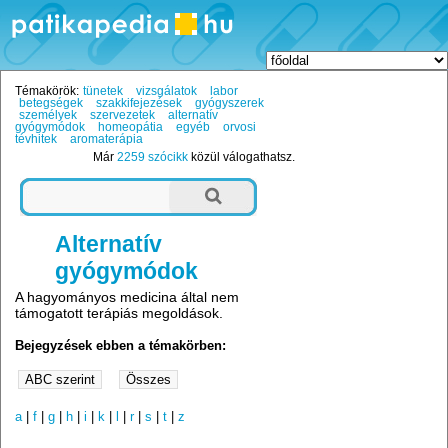
Témakörök:
tünetek
vizsgálatok
labor
betegségek
szakkifejezések
gyógyszerek
személyek
szervezetek
alternatív
gyógymódok
homeopátia
egyéb
orvosi
tévhitek
aromaterápia
Már
2259 szócikk
közül válogathatsz.
Alternatív
gyógymódok
A hagyományos medicina által nem
támogatott terápiás megoldások.
Bejegyzések ebben a témakörben:
a
|
f
|
g
|
h
|
i
|
k
|
l
|
r
|
s
|
t
|
z