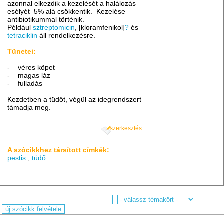
azonnal elkezdik a kezelését a halálozás
esélyét 5% alá csökkentik. Kezelése
antibiotikummal történik.
Például
sztreptomicin
, [kloramfenikol]
?
és
tetraciklin
áll rendelkezésre.
Tünetei:
- véres köpet
- magas láz
- fulladás
Kezdetben a tüdőt, végül az idegrendszert
támadja meg.
szerkesztés
A szócikkhez társított címkék:
pestis
,
tüdő