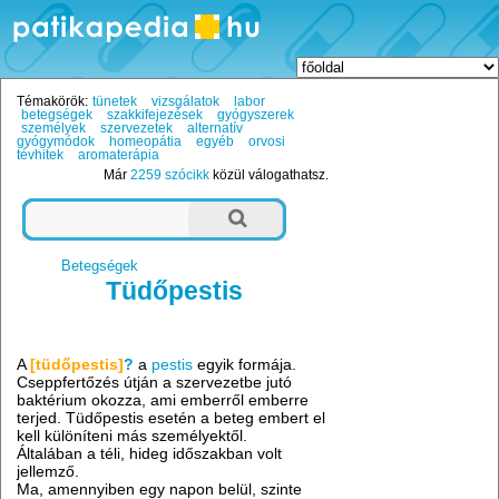
Témakörök:
tünetek
vizsgálatok
labor
betegségek
szakkifejezések
gyógyszerek
személyek
szervezetek
alternatív
gyógymódok
homeopátia
egyéb
orvosi
tévhitek
aromaterápia
Már
2259 szócikk
közül válogathatsz.
Betegségek
Tüdőpestis
A
[
tüdőpestis]
?
a
pestis
egyik formája.
Cseppfertőzés útján a szervezetbe jutó
baktérium okozza, ami emberről emberre
terjed. Tüdőpestis esetén a beteg embert el
kell különíteni más személyektől.
Általában a téli, hideg időszakban volt
jellemző.
Ma, amennyiben egy napon belül, szinte