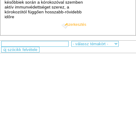
későbbiek során a kórokozóval szemben
aktív immunvédettséget szerez, a
kórokozótól függően hosszabb-rövidebb
időre
szerkesztés