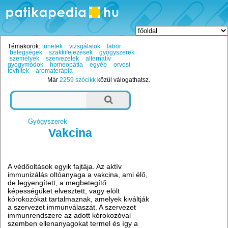
Témakörök:
tünetek
vizsgálatok
labor
betegségek
szakkifejezések
gyógyszerek
személyek
szervezetek
alternatív
gyógymódok
homeopátia
egyéb
orvosi
tévhitek
aromaterápia
Már
2259 szócikk
közül válogathatsz.
Gyógyszerek
Vakcina
A védőoltások egyik fajtája. Az aktív
immunizálás oltóanyaga a vakcina, ami élő,
de legyengített, a megbetegítő
képességüket elvesztett, vagy elölt
kórokozókat tartalmaznak, amelyek kiváltják
a szervezet immunválaszát. A szervezet
immunrendszere az adott kórokozóval
szemben ellenanyagokat termel és így a