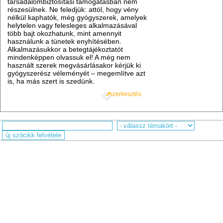
társadalombiztosítási támogatásban nem
részesülnek. Ne feledjük: attól, hogy vény
nélkül kaphatók, még gyógyszerek, amelyek
helytelen vagy felesleges alkalmazásával
több bajt okozhatunk, mint amennyit
használunk a tünetek enyhítésében.
Alkalmazásukkor a betegtájékoztatót
mindenképpen olvassuk el! A még nem
használt szerek megvásárlásakor kérjük ki
gyógyszerész véleményét – megemlítve azt
is, ha más szert is szedünk.
szerkesztés