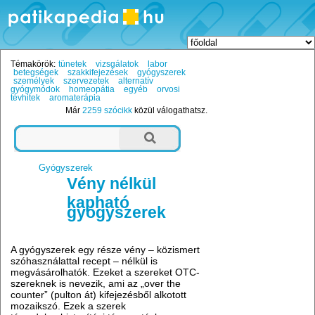
Témakörök:
tünetek
vizsgálatok
labor
betegségek
szakkifejezések
gyógyszerek
személyek
szervezetek
alternatív
gyógymódok
homeopátia
egyéb
orvosi
tévhitek
aromaterápia
Már
2259 szócikk
közül válogathatsz.
Gyógyszerek
Vény nélkül
kapható
gyógyszerek
A gyógyszerek egy része vény – közismert
szóhasználattal recept – nélkül is
megvásárolhatók. Ezeket a szereket OTC-
szereknek is nevezik, ami az „over the
counter” (pulton át) kifejezésből alkotott
mozaikszó. Ezek a szerek