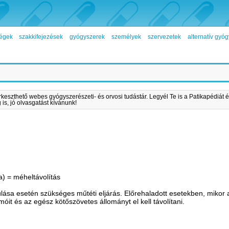
égek
szakkifejezések
gyógyszerek
személyek
szervezetek
alternatív gy
rkeszthető webes gyógyszerészeti- és orvosi tudástár. Legyél Te is a Patikapédiát é
is, jó olvasgatást kívánunk!
ia) = méheltávolítás
lása esetén szükséges műtéti eljárás. Előrehaladott esetekben, mikor 
it és az egész kötőszövetes állományt el kell távolítani.