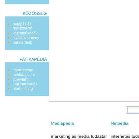
KÖZÖSSÉG
belépés és
regisztráció
közreműködők
sajtóközlemény
partnereink
PATIKAPÉDIA
impresszum
médiaajánlat
copyright
jogi tudnivalók
elérhetőség
Médiapédia
Netpédia
marketing és média tudástár
internetes tud