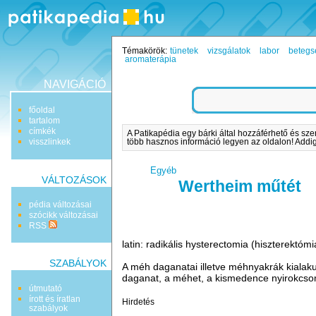
Témakörök:
tünetek
vizsgálatok
labor
betegs
aromaterápia
NAVIGÁCIÓ
főoldal
tartalom
címkék
A Patikapédia egy bárki által hozzáférhető és sze
visszlinkek
több hasznos információ legyen az oldalon! Addig 
Egyéb
VÁLTOZÁSOK
Wertheim műtét
pédia változásai
szócikk változásai
RSS
latin: radikális hysterectomia (hiszterektóm
SZABÁLYOK
A méh daganatai illetve méhnyakrák kialaku
daganat, a méhet, a kismedence nyirokcsomó
útmutató
írott és íratlan
Hirdetés
szabályok