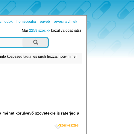
ógymódok
homeopátia
egyéb
orvosi tévhitek
Már
2259 szócikk
közül válogathatsz.
pítő közösség tagja, és járulj hozzá, hogy minél
a méhet körülvevő szövetekre is ráterjed a
szerkesztés