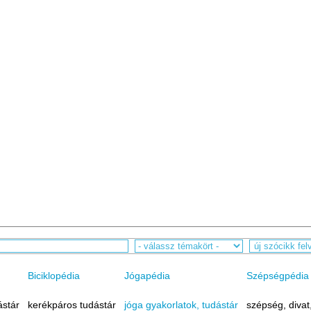
Biciklopédia
Jógapédia
Szépségpédia
ástár
kerékpáros tudástár
jóga gyakorlatok, tudástár
szépség, divat