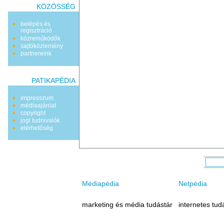
KÖZÖSSÉG
belépés és
regisztráció
közreműködők
sajtóközlemény
partnereink
PATIKAPÉDIA
impresszum
médiaajánlat
copyright
jogi tudnivalók
elérhetőség
Médiapédia
Netpédia
marketing és média tudástár
internetes tud