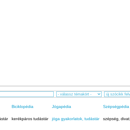
Biciklopédia
Jógapédia
Szépségpédia
ástár
kerékpáros tudástár
jóga gyakorlatok, tudástár
szépség, divat