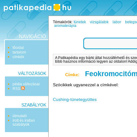
Témakörök:
tünetek
vizsgálatok
labor
betegs
aromaterápia
NAVIGÁCIÓ
főoldal
tartalom
címkék
A Patikapédia egy bárki által hozzáférhető és sze
több hasznos információ legyen az oldalon! Addig 
Feokromocitó
VÁLTOZÁSOK
Címke:
pédia változásai
Szócikkek ugyanezzel a címkével:
RSS
Cushing-tünetegyüttes
SZABÁLYOK
útmutató
írott és íratlan
szabályok