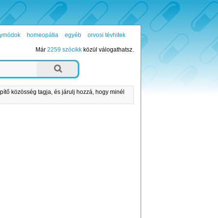
ógymódok
homeopátia
egyéb
orvosi tévhitek
Már
2259 szócikk
közül válogathatsz.
pítő közösség tagja, és járulj hozzá, hogy minél