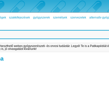
égek
szakkifejezések
gyógyszerek
személyek
szervezetek
alternatív gy
rkeszthető webes gyógyszerészeti- és orvosi tudástár. Legyél Te is a Patikapédiát é
is, jó olvasgatást kívánunk!
ma