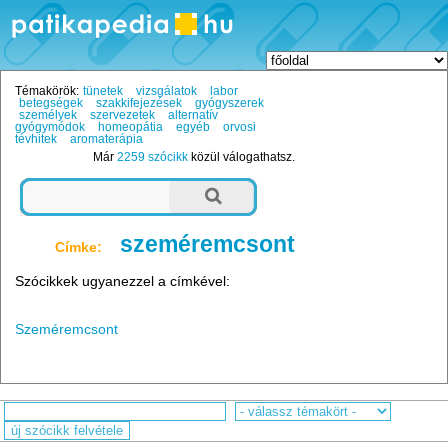
Témakörök:
tünetek
vizsgálatok
labor
betegségek
szakkifejezések
gyógyszerek
személyek
szervezetek
alternatív
gyógymódok
homeopátia
egyéb
orvosi
tévhitek
aromaterápia
Már
2259 szócikk
közül válogathatsz.
szeméremcsont
Címke:
Szócikkek ugyanezzel a címkével:
Szeméremcsont