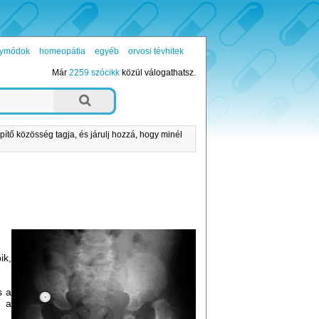
ógymódok
homeopátia
egyéb
orvosi tévhitek
Már
2259 szócikk
közül válogathatsz.
pítő közösség tagja, és járulj hozzá, hogy minél
ik,
s a
t a