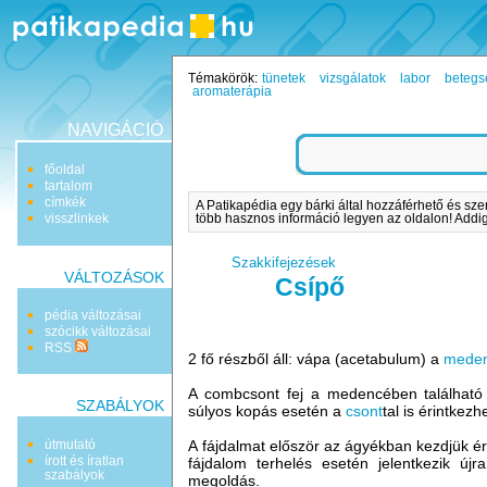
Témakörök:
tünetek
vizsgálatok
labor
betegs
aromaterápia
NAVIGÁCIÓ
főoldal
tartalom
címkék
A Patikapédia egy bárki által hozzáférhető és sze
visszlinkek
több hasznos információ legyen az oldalon! Addig 
Szakkifejezések
VÁLTOZÁSOK
Csípő
pédia változásai
szócikk változásai
RSS
2 fő részből áll: vápa (acetabulum) a
mede
A combcsont fej a medencében található
SZABÁLYOK
súlyos kopás esetén a
csont
tal is érintkezh
útmutató
A fájdalmat először az ágyékban kezdjük é
írott és íratlan
fájdalom terhelés esetén jelentkezik ú
szabályok
megoldás.