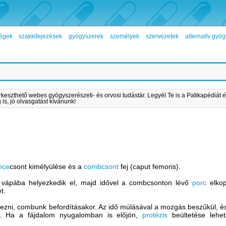
égek
szakkifejezések
gyógyszerek
személyek
szervezetek
alternatív gy
rkeszthető webes gyógyszerészeti- és orvosi tudástár. Legyél Te is a Patikapédiát é
is, jó olvasgatást kívánunk!
nce
csont kimélyülése és a
combcsont
fej (caput femoris).
 vápába helyezkedik el, majd idővel a combcsonton lévő
porc
elkop
et.
rezni, combunk befordításakor. Az idő múlásával a mozgás beszűkül, é
jra. Ha a fájdalom nyugalomban is előjön,
protézis
beültetése lehe