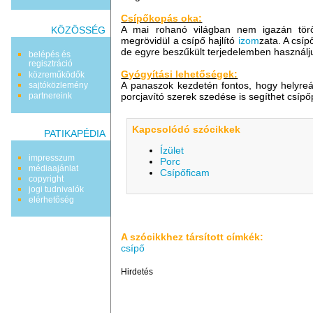
Csípőkopás oka:
A mai rohanó világban nem igazán törőd
KÖZÖSSÉG
megrövidül a csípő hajlító
izom
zata. A csíp
de egyre beszűkült terjedelemben használj
belépés és
regisztráció
Gyógyítási lehetőségek:
közreműködők
A panaszok kezdetén fontos, hogy helyreá
sajtóközlemény
porcjavító szerek szedése is segíthet csíp
partnereink
Kapcsolódó szócikkek
PATIKAPÉDIA
Ízület
impresszum
Porc
médiaajánlat
Csípőficam
copyright
jogi tudnivalók
elérhetőség
A szócikkhez társított címkék:
csípő
Hirdetés