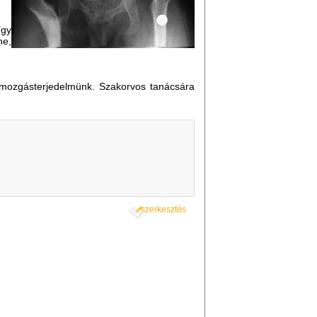
így
ne,
a mozgásterjedelmünk. Szakorvos tanácsára
szerkesztés