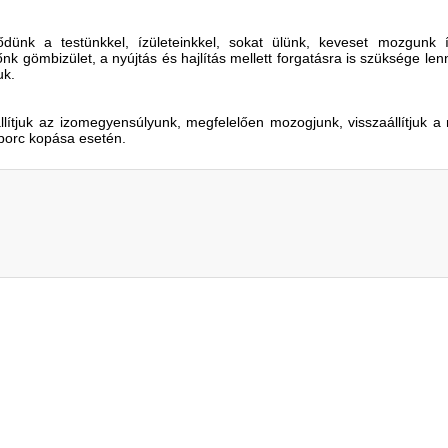
ünk a testünkkel, ízületeinkkel, sokat ülünk, keveset mozgunk 
őnk gömbizület, a nyújtás és hajlítás mellett forgatásra is szüksége len
uk.
llítjuk az izomegyensúlyunk, megfelelően mozogjunk, visszaállítjuk 
őporc kopása esetén.