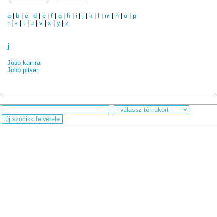
a
|
b
|
c
|
d
|
e
|
f
|
g
|
h
|
i
|
j
|
k
|
l
|
m
|
n
|
o
|
p
|
r
|
s
|
t
|
u
|
v
|
x
|
y
|
z
j
Jobb kamra
Jobb pitvar