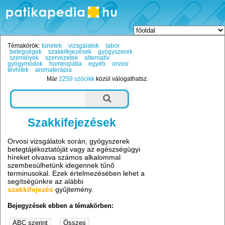
Témakörök:
tünetek
vizsgálatok
labor
betegségek
szakkifejezések
gyógyszerek
személyek
szervezetek
alternatív
gyógymódok
homeopátia
egyéb
orvosi
tévhitek
aromaterápia
Már
2259 szócikk
közül válogathatsz.
Szakkifejezések
Orvosi vizsgálatok során, gyógyszerek
betegtájékoztatóját vagy az egészségügyi
híreket olvasva számos alkalommal
szembesülhetünk idegennek tűnő
terminusokal. Ezek értelmezésében lehet a
segítségünkre az alábbi
szakkifejezés
gyűjtemény.
Bejegyzések ebben a témakörben: