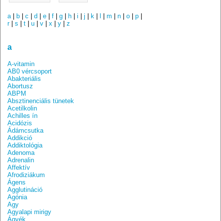
a
|
b
|
c
|
d
|
e
|
f
|
g
|
h
|
i
|
j
|
k
|
l
|
m
|
n
|
o
|
p
|
r
|
s
|
t
|
u
|
v
|
x
|
y
|
z
a
A-vitamin
AB0 vércsoport
Abakteriális
Abortusz
ABPM
Absztinenciális tünetek
Acetilkolin
Achilles ín
Acidózis
Ádámcsutka
Addikció
Addiktológia
Adenoma
Adrenalin
Affektív
Afrodiziákum
Ágens
Agglutináció
Agónia
Agy
Agyalapi mirigy
Ágyék