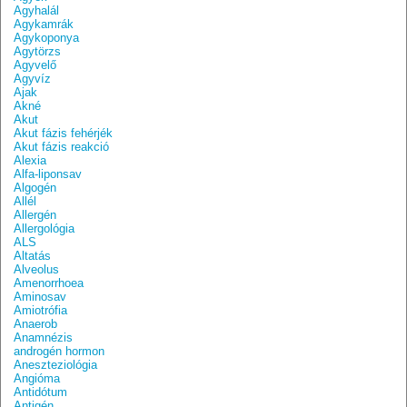
Agyhalál
Agykamrák
Agykoponya
Agytörzs
Agyvelő
Agyvíz
Ajak
Akné
Akut
Akut fázis fehérjék
Akut fázis reakció
Alexia
Alfa-liponsav
Algogén
Allél
Allergén
Allergológia
ALS
Altatás
Alveolus
Amenorrhoea
Aminosav
Amiotrófia
Anaerob
Anamnézis
androgén hormon
Aneszteziológia
Angióma
Antidótum
Antigén