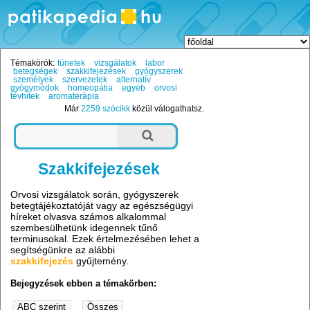
Témakörök:
tünetek
vizsgálatok
labor
betegségek
szakkifejezések
gyógyszerek
személyek
szervezetek
alternatív
gyógymódok
homeopátia
egyéb
orvosi
tévhitek
aromaterápia
Már
2259 szócikk
közül válogathatsz.
Szakkifejezések
Orvosi vizsgálatok során, gyógyszerek
betegtájékoztatóját vagy az egészségügyi
híreket olvasva számos alkalommal
szembesülhetünk idegennek tűnő
terminusokal. Ezek értelmezésében lehet a
segítségünkre az alábbi
szakkifejezés
gyűjtemény.
Bejegyzések ebben a témakörben: