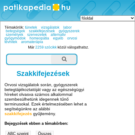
Témakörök:
tünetek
vizsgálatok
labor
betegségek
szakkifejezések
gyógyszerek
személyek
szervezetek
alternatív
gyógymódok
homeopátia
egyéb
orvosi
tévhitek
aromaterápia
Már
2259 szócikk
közül válogathatsz.
Szakkifejezések
Orvosi vizsgálatok során, gyógyszerek
betegtájékoztatóját vagy az egészségügyi
híreket olvasva számos alkalommal
szembesülhetünk idegennek tűnő
terminusokal. Ezek értelmezésében lehet a
segítségünkre az alábbi
szakkifejezés
gyűjtemény.
Bejegyzések ebben a témakörben: