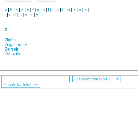
a
|
b
|
c
|
d
|
e
|
f
|
g
|
h
|
i
|
j
|
k
|
l
|
m
|
n
|
o
|
p
|
r
|
s
|
t
|
u
|
v
|
x
|
y
|
z
z
Zigóta
Zsigeri reflex
Zsírsejt
Zsírszövet