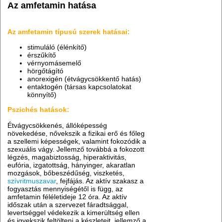
Az amfetamin hatása
Az amfetamin típusú szerek hatásai:
stimuláló (élénkítő)
érszűkítő
vérnyomásemelő
hörgőtágító
anorexigén (étvágycsökkentő hatás)
entaktogén (társas kapcsolatokat
könnyítő)
Pszichés hatások:
Étvágycsökkenés, állóképesség
növekedése, nővekszik a fizikai erő és főleg
a szellemi képességek, valamint fokozódik a
szexuális vágy. Jellemző továbbá a fokozott
légzés, magabiztosság, hiperaktivitás,
eufória, izgatottság, hányinger, akaratlan
mozgások, bőbeszédűség, viszketés,
szívritmuszavar
, fejfájás. Az aktív szakasz a
fogyasztás mennyiségétől is függ, az
amfetamin féléletideje 12 óra. Az aktív
időszak után a szervezet fáradtsággal,
levertséggel védekezik a kimerültség ellen
és igyekszik feltölteni a készleteit, jellemző a