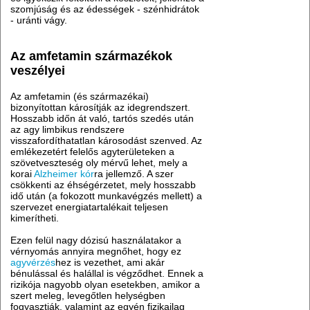
szomjúság és az édességek - szénhidrátok
- uránti vágy.
Az amfetamin származékok
veszélyei
Az amfetamin (és származékai)
bizonyítottan károsítják az idegrendszert.
Hosszabb időn át való, tartós szedés után
az agy limbikus rendszere
visszafordíthatatlan károsodást szenved. Az
emlékezetért felelős agyterületeken a
szövetveszteség oly mérvű lehet, mely a
korai
Alzheimer kór
ra jellemző. A szer
csökkenti az éhségérzetet, mely hosszabb
idő után (a fokozott munkavégzés mellett) a
szervezet energiatartalékait teljesen
kimerítheti.
Ezen felül nagy dózisú használatakor a
vérnyomás annyira megnőhet, hogy ez
agyvérzés
hez is vezethet, ami akár
bénulással és halállal is végződhet. Ennek a
rizikója nagyobb olyan esetekben, amikor a
szert meleg, levegőtlen helységben
fogyasztják, valamint az egyén fizikailag