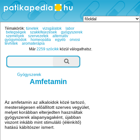
Témakörök:
tünetek
vizsgálatok
labor
betegségek
szakkifejezések
gyógyszerek
személyek
szervezetek
alternatív
gyógymódok
homeopátia
egyéb
orvosi
tévhitek
aromaterápia
Már
2259 szócikk
közül válogathatsz.
Gyógyszerek
Amfetamin
Az amfetamin az alkaloidok közé tartozó,
mesterségesen előállított szerves vegyület,
melyet korábban elterjedten használtak
gyógyszerek alapanyagaként, újabban
viszont inkább mint stimuláló (élénkítő)
hatású kábítószer ismert.