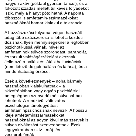
nagyon aktív (például gyorsan táncol), és a
fokozott izzadás mellett túl kevés folyadékot
iszik, mely a hiányt pótolhatná. A naponta
többször is amfetamin-származékokat
használóknál hamar kialakul a tolerancia.
A hozzászokási folyamat végén használt
adag több százszorosa is lehet a kezdeti
dózisnak. Ilyen mennyiségeknél a legtöbben
pszichotikussá válnak, mivel az
amfetaminok súlyos szorongást, paranoiát,
és torzult valóságérzékelést okoznak.
Jellemző a hallási és látási hallucinációk
(nem létező dolgok hallása és látása), és a
mindenhatóság érzése.
Ezek a következmények – noha bármely
használóban kialakulhatnak – a
skizofréniában vagy egyéb pszichiátriai
betegségben szenvedőknél súlyosabbak
lehetnek. A rendkívül változatos
pszichológiai tünetegyüttest
amfetaminpszichózisnak nevezik. A hosszú
ideje amfetaminszármazékokat
használóknál az agyon kívül más szervek is
súlyos elváltozást szenvedhetnek. Ezek
leggyakrabban szív-, máj- és
veseproblémák.