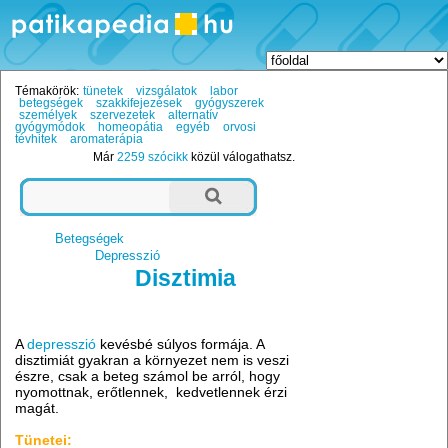
Témakörök:
tünetek
vizsgálatok
labor
betegségek
szakkifejezések
gyógyszerek
személyek
szervezetek
alternatív
gyógymódok
homeopátia
egyéb
orvosi
tévhitek
aromaterápia
Már
2259 szócikk
közül válogathatsz.
Betegségek
Depresszió
Disztimia
A
depresszió
kevésbé súlyos formája. A
disztimiát gyakran a környezet nem is veszi
észre, csak a beteg számol be arról, hogy
nyomottnak, erőtlennek, kedvetlennek érzi
magát.
Tünetei: