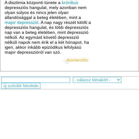
A disztimia központi tünete a
krónikus
depressziós hangulat, mely azonban nem
olyan súlyos és nincs jelen olyan
állandósággal a beteg életében, mint a
major depresszió
. A nap nagy részét kitölti a
depressziós hangulat, és több depressziós
nap van a beteg életében, mint depresszió
nélküli. Az egymást követő depresszió
nélküli napok nem érik el a két hónapot, ha
igen, akkor inkább epizódikus lefolyású
major depresszióról van szó.
szerkesztés