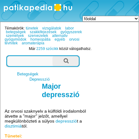
Témakörök:
tünetek
vizsgálatok
labor
betegségek
szakkifejezések
gyógyszerek
személyek
szervezetek
alternatív
gyógymódok
homeopátia
egyéb
orvosi
tévhitek
aromaterápia
Már
2259 szócikk
közül válogathatsz.
Betegségek
Depresszió
Major
depresszió
Az orvosi szaknyelv a külföldi irodalomból
átvette a "major" jelzőt, amellyel
megkülönbözteti a súlyos
depresszió
t a
disztimiá
tól.
Tünetei: