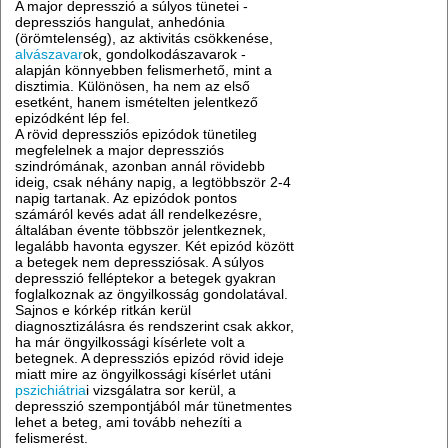
A major depresszió a súlyos tünetei -
depressziós hangulat, anhedónia
(örömtelenség), az aktivitás csökkenése,
alvászavar
ok, gondolkodászavarok -
alapján könnyebben felismerhető, mint a
disztimia. Különösen, ha nem az első
esetként, hanem ismételten jelentkező
epizódként lép fel.
A rövid depressziós epizódok tünetileg
megfelelnek a major depressziós
szindrómának, azonban annál rövidebb
ideig, csak néhány napig, a legtöbbször 2-4
napig tartanak. Az epizódok pontos
számáról kevés adat áll rendelkezésre,
általában évente többször jelentkeznek,
legalább havonta egyszer. Két epizód között
a betegek nem depressziósak. A súlyos
depresszió felléptekor a betegek gyakran
foglalkoznak az öngyilkosság gondolatával.
Sajnos e kórkép ritkán kerül
diagnosztizálásra és rendszerint csak akkor,
ha már öngyilkossági kísérlete volt a
betegnek. A depressziós epizód rövid ideje
miatt mire az öngyilkossági kísérlet utáni
pszichiátria
i vizsgálatra sor kerül, a
depresszió szempontjából már tünetmentes
lehet a beteg, ami tovább nehezíti a
felismerést.