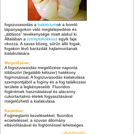
fogszuvasodás a
baktérium
ok a bomló
tápanyagokon való megtelepedése és
„áldásos” tevékenysége miatt alakul ki.
Általában a
sztreptokokkusz
egyik faja
okozza. A savas közeg, sűrűn álló fogak,
fogakon lévő barázdák hajlamosítanak
kialakulására.
Megelőzése:
A fogszuvasodás megelőzése naponta
többszöri (legalább kétszer) hatékony
fogmosással. A fogszuvasodás kialakulása
szempontjából a fogíny és a fog találkozási
területe a legkényesebb. Fluoridos
fogkrémek használatával és alacsony
cukortartalmú ételek fogyasztásával
megelőzhető a kialakulása.
Kezelése:
Fogmegtartó kezelésekkel, fluoridos
ecseteléssel, a szuvas állomány
eltávolításával és fogtöméssel lehetséges.
szerkesztés