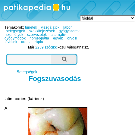
Témakörök:
tünetek
vizsgálatok
labor
betegségek
szakkifejezések
gyógyszerek
személyek
szervezetek
alternatív
gyógymódok
homeopátia
egyéb
orvosi
tévhitek
aromaterápia
Már
2259 szócikk
közül válogathatsz.
Betegségek
Fogszuvasodás
latin: caries (káriesz)
A