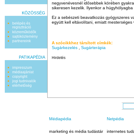
negyvenévesnél idősebbek körében gyakrabb
sikeresen kezelik. Ilyenkor a húgyhólyagba b
KÖZÖSSÉG
Ez a sebészeti beavatkozás gyógyszeres va
együtt kell eltávolítani, emiatt mesterséges 
belépés és
regisztráció
közreműködők
sajtóközlemény
partnereink
A szócikkhez társított címkék:
Sugárkezelés
,
Sugárterápia
PATIKAPÉDIA
Hirdetés
impresszum
médiaajánlat
copyright
jogi tudnivalók
elérhetőség
Médiapédia
Netpédia
marketing és média tudástár
internetes tud