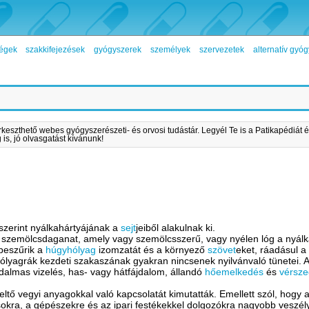
égek
szakkifejezések
gyógyszerek
személyek
szervezetek
alternatív gy
rkeszthető webes gyógyszerészeti- és orvosi tudástár. Legyél Te is a Patikapédiát é
is, jó olvasgatást kívánunk!
szerint nyálkahártyájának a
sejt
jeiből alakulnak ki.
ú szemölcsdaganat, amely vagy szemölcsszerű, vagy nyélen lóg a nyál
 beszűrik a
húgyhólyag
izomzatát és a környező
szövet
eket, ráadásul 
yhólyagrák kezdeti szakaszának gyakran nincsenek nyilvánvaló tünetei
ájdalmas vizelés, has- vagy hátfájdalom, állandó
hőemelkedés
és
vérsz
eltő vegyi anyagokkal való kapcsolatát kimutatták. Emellett szól, hogy 
ásokra, a gépészekre és az ipari festékekkel dolgozókra nagyobb veszél