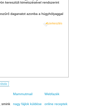
n keresztüli kimetszésével rendszerint
beszűrő daganatot azonba a húgyhólyaggal
szerkesztés
Mammutmail
Webfazék
, smink
online receptek
nagy fájlok küldése