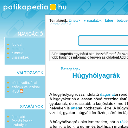
Témakörök:
tünetek
vizsgálatok
labor
betegs
aromaterápia
NAVIGÁCIÓ
főoldal
tartalom
címkék
A Patikapédia egy bárki által hozzáférhető és sze
visszlinkek
több hasznos információ legyen az oldalon! Addig 
Betegségek
VÁLTOZÁSOK
Húgyhólyagrák
pédia változásai
szócikk változásai
RSS
A húgyhólyag rosszindulatú
daganat
ai rend
A leggyakoribb a lassan növő rosszindulat
gyakoriak, de rosszabb a kórjóslatuk, mert
SZABÁLYOK
helyeken is
áttét
et hozhatnak létre. A húg
vizelet, gyakori húgyúti fertőzés, sűrű és f
útmutató
írott és íratlan
A húgyhólyagrák oka ismeretlen, bár a
rák
k
szabályok
a fém-, a bőr-, a gumi- és textilipari munk