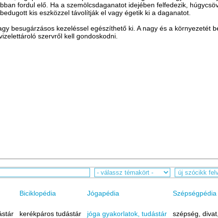
an fordul elő. Ha a szemölcsdaganatot idejében felfedezik, húgycsövö
edugott kis eszközzel távolítják el vagy égetik ki a daganatot.
gy besugárzásos kezeléssel egészíthető ki. A nagy és a környezetét 
vizelettároló szervről kell gondoskodni.
Biciklopédia
Jógapédia
Szépségpédia
ástár
kerékpáros tudástár
jóga gyakorlatok, tudástár
szépség, divat