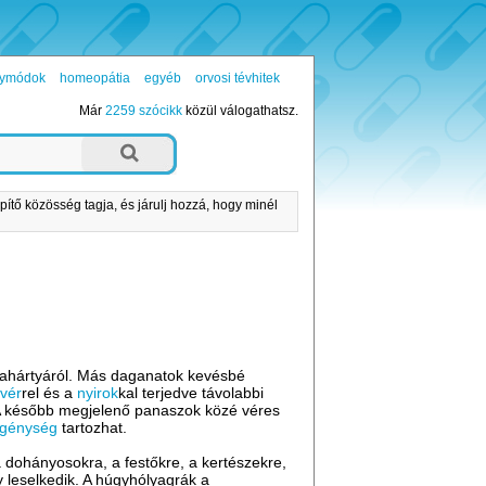
ógymódok
homeopátia
egyéb
orvosi tévhitek
Már
2259 szócikk
közül válogathatsz.
pítő közösség tagja, és járulj hozzá, hogy minél
kahártyáról. Más daganatok kevésbé
a
vér
rel és a
nyirok
kal terjedve távolabbi
. A később megjelenő panaszok közé véres
egénység
tartozhat.
a dohányosokra, a festőkre, a kertészekre,
y leselkedik. A húgyhólyagrák a