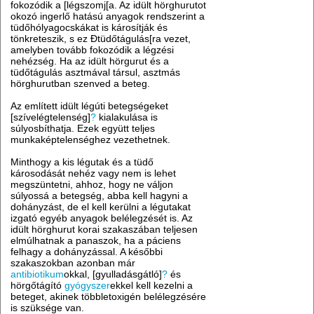
fokozódik a [légszomj[a. Az idült hörghurutot
okozó ingerlő hatású anyagok rendszerint a
tüdőhólyagocskákat is károsítják és
tönkreteszik, s ez Đtüdőtágulás[ra vezet,
amelyben tovább fokozódik a légzési
nehézség. Ha az idült hörgurut és a
tüdőtágulás asztmával társul, asztmás
hörghurutban szenved a beteg.
Az említett idült légúti betegségeket
[szívelégtelenség]
?
kialakulása is
súlyosbíthatja. Ezek együtt teljes
munkaképtelenséghez vezethetnek.
Minthogy a kis légutak és a tüdő
károsodását nehéz vagy nem is lehet
megszüntetni, ahhoz, hogy ne váljon
súlyossá a betegség, abba kell hagyni a
dohányzást, de el kell kerülni a légutakat
izgató egyéb anyagok belélegzését is. Az
idült hörghurut korai szakaszában teljesen
elmúlhatnak a panaszok, ha a páciens
felhagy a dohányzással. A későbbi
szakaszokban azonban már
antibiotikum
okkal, [gyulladásgátló]
?
és
hörgőtágító
gyógyszer
ekkel kell kezelni a
beteget, akinek többletoxigén belélegzésére
is szüksége van.