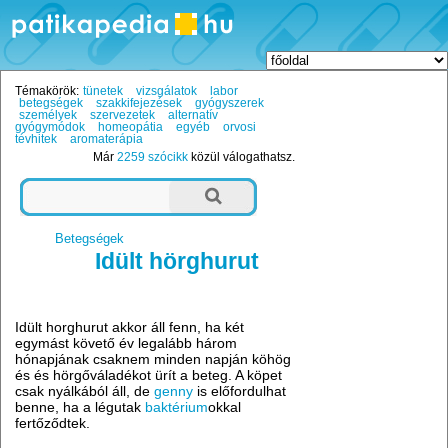
Témakörök:
tünetek
vizsgálatok
labor
betegségek
szakkifejezések
gyógyszerek
személyek
szervezetek
alternatív
gyógymódok
homeopátia
egyéb
orvosi
tévhitek
aromaterápia
Már
2259 szócikk
közül válogathatsz.
Betegségek
Idült hörghurut
Idült horghurut akkor áll fenn, ha két
egymást követő év legalább három
hónapjának csaknem minden napján köhög
és és hörgőváladékot ürít a beteg. A köpet
csak nyálkából áll, de
genny
is előfordulhat
benne, ha a légutak
baktérium
okkal
fertőződtek.