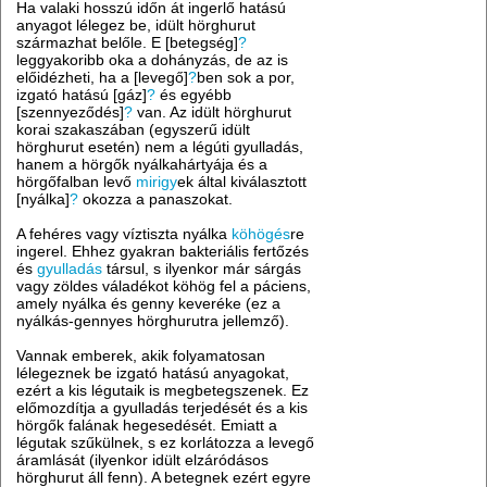
Ha valaki hosszú időn át ingerlő hatású
anyagot lélegez be, idült hörghurut
származhat belőle. E [betegség]
?
leggyakoribb oka a dohányzás, de az is
előidézheti, ha a [levegő]
?
ben sok a por,
izgató hatású [gáz]
?
és egyébb
[szennyeződés]
?
van. Az idült hörghurut
korai szakaszában (egyszerű idült
hörghurut esetén) nem a légúti gyulladás,
hanem a hörgők nyálkahártyája és a
hörgőfalban levő
mirigy
ek által kiválasztott
[nyálka]
?
okozza a panaszokat.
A fehéres vagy víztiszta nyálka
köhögés
re
ingerel. Ehhez gyakran bakteriális fertőzés
és
gyulladás
társul, s ilyenkor már sárgás
vagy zöldes váladékot köhög fel a páciens,
amely nyálka és genny keveréke (ez a
nyálkás-gennyes hörghurutra jellemző).
Vannak emberek, akik folyamatosan
lélegeznek be izgató hatású anyagokat,
ezért a kis légutaik is megbetegszenek. Ez
előmozdítja a gyulladás terjedését és a kis
hörgők falának hegesedését. Emiatt a
légutak szűkülnek, s ez korlátozza a levegő
áramlását (ilyenkor idült elzáródásos
hörghurut áll fenn). A betegnek ezért egyre