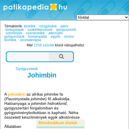
Témakörök:
tünetek
vizsgálatok
labor
betegségek
szakkifejezések
gyógyszerek
személyek
szervezetek
alternatív
gyógymódok
homeopátia
egyéb
orvosi
tévhitek
aromaterápia
Már
2259 szócikk
közül válogathatsz.
Gyógyszerek
Johimbin
A
johimbin
az afrikai johimbe fa
(
Pausinystalia johimbe
) fő alkaloidja.
Hatóanyaga a
johimbin hidroklorid
,
gyógyszertári forgalomban és
gyógynövényboltokban is kapható. Néha
összetett készítmények egyik alkotórésze.
Afrodiziákum ételek
Általában