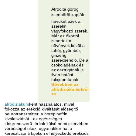
Afrodité görög
istennőről kapták
nevüket ezek a
szerelmi
vágyfokozó szerek.
Már az ókortól
ismertek a
növények közül a
fahéj, gyömbér,
ginzeng,
szerecsendió. De a
csokoládénak és
az osztrigának is
ilyen hatást
tulajdonítanak.
Bővebben az
afrodiziákumokról
>>
afrodiziákum
ként használatos, mivel
fokozza az erekció kiváltását elősegitő
neurotranszmitter, a norepinefrin
kiválasztását - az egészséges
idegrendszerű férfiak külső nemi szervében
vérbőséget okoz, ugyanakkor hat a
keresztcsonti tájékon elhelyezkedő erekciós