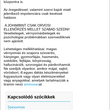
központra is.
Az öregedéssel, valamint szervi bajok miatt
jelentkező impotenciára csak kevéssé
hatásos.
A JOHIMBINT CSAK ORVOSI
ELLENŐRZÉS MELLET SZABAD SZEDNI!
Vesebetegek, vérnyomásbetegek és
pszichológiai problémákban szenvedőknek
nem ajánlott.
Lehetséges mellékhatásai: magas
vérnyomás és szapora szivverés,
hányinger, gyomorfájás, hasmenés,
szédülés, fejfájás, bőrpirosság,
hallucinációk, szorongási és pánikrohamok.
Ne szedjük olyankor, amikor májat, sajtot,
vörösbort, ill.egyes diétás készitményeket
fogyasztunk vagy olyan élelmiszerekkel
vagy anyagokkal, amelyek tartalmazzák a
tiramin nevű
aminosav
at.
Kapcsolódó szócikkek
Szexomnia