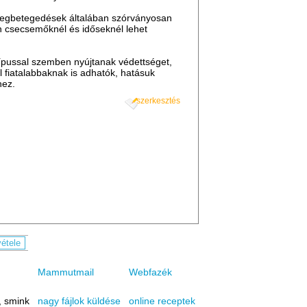
megbetegedések általában szórványosan
n csecsemőknél és időseknél lehet
 típussal szemben nyújtanak védettséget,
 fiatalabbaknak is adhatók, hatásuk
hez.
szerkesztés
Mammutmail
Webfazék
, smink
online receptek
nagy fájlok küldése