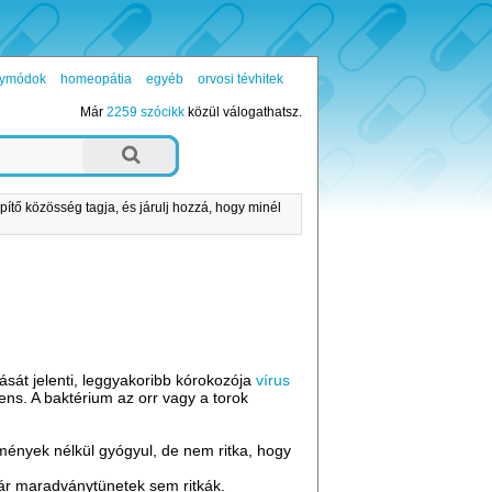
ógymódok
homeopátia
egyéb
orvosi tévhitek
Már
2259 szócikk
közül válogathatsz.
pítő közösség tagja, és járulj hozzá, hogy minél
ását jelenti, leggyakoribb kórokozója
vírus
s. A baktérium az orr vagy a torok
dmények nélkül gyógyul, de nem ritka, hogy
 bár maradványtünetek sem ritkák.