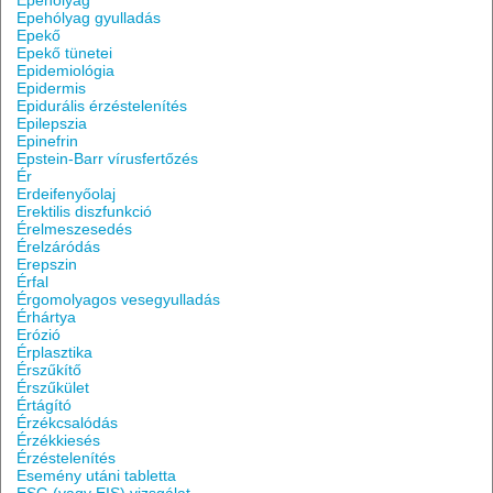
Epehólyag
Epehólyag gyulladás
Epekő
Epekő tünetei
Epidemiológia
Epidermis
Epidurális érzéstelenítés
Epilepszia
Epinefrin
Epstein-Barr vírusfertőzés
Ér
Erdeifenyőolaj
Erektilis diszfunkció
Érelmeszesedés
Érelzáródás
Erepszin
Érfal
Érgomolyagos vesegyulladás
Érhártya
Erózió
Érplasztika
Érszűkítő
Érszűkület
Értágító
Érzékcsalódás
Érzékkiesés
Érzéstelenítés
Esemény utáni tabletta