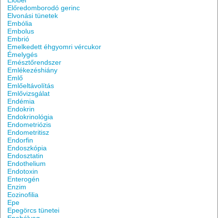
Előbél
Előredomborodó gerinc
Elvonási tünetek
Embólia
Embolus
Embrió
Emelkedett éhgyomri vércukor
Émelygés
Emésztőrendszer
Emlékezéshiány
Emlő
Emlőeltávolítás
Emlővizsgálat
Endémia
Endokrin
Endokrinológia
Endometriózis
Endometritisz
Endorfin
Endoszkópia
Endosztatin
Endothelium
Endotoxin
Enterogén
Enzim
Eozinofilia
Epe
Epegörcs tünetei