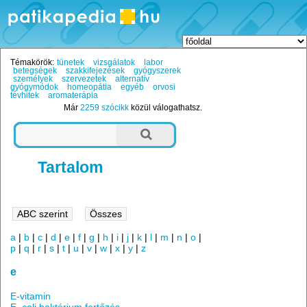
Témakörök:
tünetek
vizsgálatok
labor
betegségek
szakkifejezések
gyógyszerek
személyek
szervezetek
alternatív
gyógymódok
homeopátia
egyéb
orvosi
tévhitek
aromaterápia
Már
2259 szócikk
közül válogathatsz.
Tartalom
a
|
b
|
c
|
d
|
e
|
f
|
g
|
h
|
i
|
j
|
k
|
l
|
m
|
n
|
o
|
p
|
q
|
r
|
s
|
t
|
u
|
v
|
w
|
x
|
y
|
z
e
E-vitamin