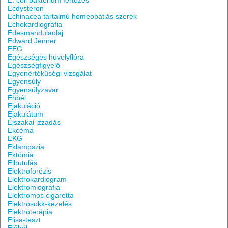
E. coli baktérium fertőzés
Ecdysteron
Echinacea tartalmú homeopátiás szerek
Echokardiográfia
Édesmandulaolaj
Edward Jenner
EEG
Egészséges hüvelyflóra
Egészségfigyelő
Egyenértékűségi vizsgálat
Egyensúly
Egyensúlyzavar
Éhbél
Ejakuláció
Ejakulátum
Éjszakai izzadás
Ekcéma
EKG
Eklampszia
Ektómia
Elbutulás
Elektroforézis
Elektrokardiogram
Elektromiográfia
Elektromos cigaretta
Elektrosokk-kezelés
Elektroterápia
Elisa-teszt