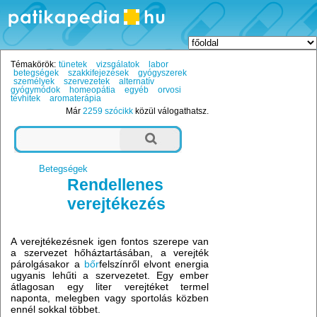
Témakörök:
tünetek
vizsgálatok
labor
betegségek
szakkifejezések
gyógyszerek
személyek
szervezetek
alternatív
gyógymódok
homeopátia
egyéb
orvosi
tévhitek
aromaterápia
Már
2259 szócikk
közül válogathatsz.
Betegségek
Rendellenes
verejtékezés
A verejtékezésnek igen fontos szerepe van
a szervezet hőháztartásában, a verejték
párolgásakor a
bőr
felszínről elvont energia
ugyanis lehűti a szervezetet. Egy ember
átlagosan egy liter verejtéket termel
naponta, melegben vagy sportolás közben
ennél sokkal többet.