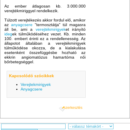
Az ember átlagosan kb. 3.000.000
verejtékmiriggyel rendelkezik.
Túlzott verejtékezés akkor fordul elő, amikor
az
anyagcsere
"termosztátja" túl magasra
áll be, ami a
verejtékmirigyek
et irányító
ideg
ek túlműködéséhez vezet. Kb. minden
100. embert érinti ez a rendellenesség. Az
állapotot általában a verejtékmirigyek
túlműködése okozza, de a kialakulása
esetenként összefüggésbe hozható az
ekkrin angiomatózus hamartóma női
bőrbetegséggel.
Kapcsolódó szócikkek
Verejtekmirigyek
Anyagcsere
szerkesztés