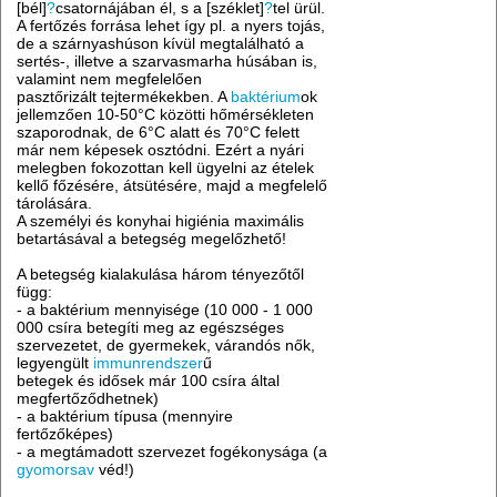
[bél]
?
csatornájában él, s a [széklet]
?
tel ürül.
A fertőzés forrása lehet így pl. a nyers tojás,
de a szárnyashúson kívül megtalálható a
sertés-, illetve a szarvasmarha húsában is,
valamint nem megfelelően
pasztőrizált tejtermékekben. A
baktérium
ok
jellemzően 10-50°C közötti hőmérsékleten
szaporodnak, de 6°C alatt és 70°C felett
már nem képesek osztódni. Ezért a nyári
melegben fokozottan kell ügyelni az ételek
kellő főzésére, átsütésére, majd a megfelelő
tárolására.
A személyi és konyhai higiénia maximális
betartásával a betegség megelőzhető!
A betegség kialakulása három tényezőtől
függ:
- a baktérium mennyisége (10 000 - 1 000
000 csíra betegíti meg az egészséges
szervezetet, de gyermekek, várandós nők,
legyengült
immunrendszer
ű
betegek és idősek már 100 csíra által
megfertőződhetnek)
- a baktérium típusa (mennyire
fertőzőképes)
- a megtámadott szervezet fogékonysága (a
gyomorsav
véd!)