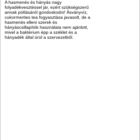
A hasmenés és hányás nagy
folyadékvesztéssel jár, ezért szükségszerű
annak pótlásáról gondoskodni! Ásványvíz,
cukormentes tea fogyasztása javasolt, de a
hasmenés elleni szerek és
hányáscsillapítók használata nem ajánlott,
mivel a baktérium épp a széklet és a
hányadék által ürül a szervezetből.