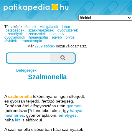
Témakörök:
tünetek
vizsgálatok
labor
betegségek
szakkifejezések
gyógyszerek
személyek
szervezetek
alternatív
gyógymódok
homeopátia
egyéb
orvosi
tévhitek
aromaterápia
Már
2259 szócikk
közül válogathatsz.
Betegségek
Szalmonella
A
szalmonella
főként nyáron igen elterjedt,
és gyorsan terjedő,
fertőző
betegség.
Fertőzött étel elfogyasztása után
gyomor
-
[bélrendszer]
?
i tüneteket okoz, így
hányás
,
hasmenés
, gyomorfájdalom,
émelygés
,
néha
láz
is előfordul.
A szalmonella elsősorban házi szárnyasok