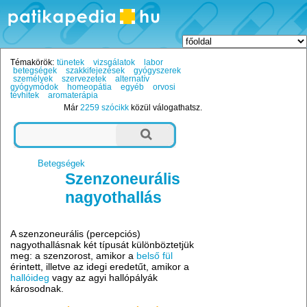
Témakörök:
tünetek
vizsgálatok
labor
betegségek
szakkifejezések
gyógyszerek
személyek
szervezetek
alternatív
gyógymódok
homeopátia
egyéb
orvosi
tévhitek
aromaterápia
Már
2259 szócikk
közül válogathatsz.
Betegségek
Szenzoneurális
nagyothallás
A szenzoneurális (percepciós)
nagyothallásnak két típusát különböztetjük
meg: a szenzorost, amikor a
belső fül
érintett, illetve az idegi eredetűt, amikor a
hallóideg
vagy az agyi hallópályák
károsodnak.