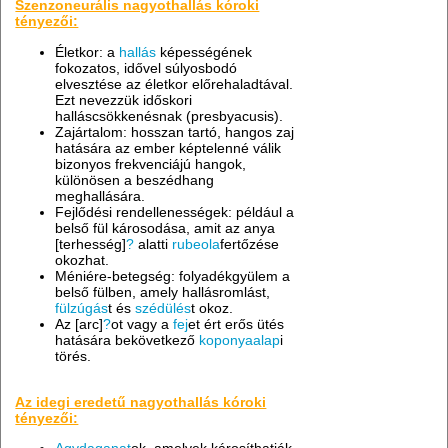
Szenzoneurális nagyothallás kóroki
tényezői:
Életkor: a
hallás
képességének
fokozatos, idővel súlyosbodó
elvesztése az életkor előrehaladtával.
Ezt nevezzük időskori
halláscsökkenésnak (presbyacusis).
Zajártalom: hosszan tartó, hangos zaj
hatására az ember képtelenné válik
bizonyos frekvenciájú hangok,
különösen a beszédhang
meghallására.
Fejlődési rendellenességek: például a
belső fül károsodása, amit az anya
[terhesség]
?
alatti
rubeola
fertőzése
okozhat.
Méniére-betegség: folyadékgyülem a
belső fülben, amely hallásromlást,
fülzúgás
t és
szédülés
t okoz.
Az [arc]
?
ot vagy a
fej
et ért erős ütés
hatására bekövetkező
koponyaalap
i
törés.
Az idegi eredetű nagyothallás kóroki
tényezői: