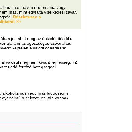
ualitás, más néven erotománia vagy
em más, mint egyfajta viselkedési zavar,
egség.
Részletesen a
litásról >>
rmában jelenhet meg az önkielégítéstől a
bjának, ami az egészséges szexualitás
envedő képtelen a valódi odaadásra:
knál valósul meg nem kívánt terhesség, 72
on terjedő fertőző betegséggel
dő alkoholizmus vagy más függőség is.
 egyértelmű a helyzet. Azután vannak