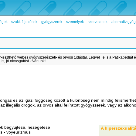
égek
szakkifejezések
gyógyszerek
személyek
szervezetek
alternatív gy
rkeszthető webes gyógyszerészeti- és orvosi tudástár. Legyél Te is a Patikapédiát é
is, jó olvasgatást kívánunk!
pongás és az igazi függőség között a különbség nem mindig felismerhető
z illegális drogok, az orvos által felíratott gyógyszerek, vagy az alkoho
ok begyűjtése, nézegetése
A hiperszexualit
us - voyeurizmus