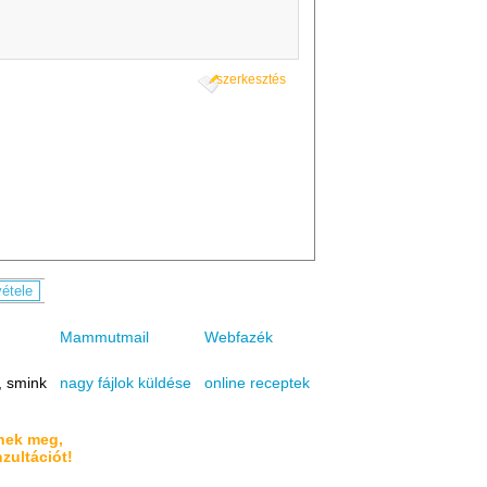
szerkesztés
Mammutmail
Webfazék
, smink
online receptek
nagy fájlok küldése
nnek meg,
zultációt!