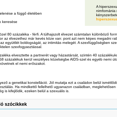
A hiperszex
nimfománia n
gjelenése a függő életében
kényszerbet
hiperszexua
ok keresése
közel 80 százaléka - férfi. A túlhajszolt élvezet számtalan különböző fo
kor az élvezethez már kevés köze van: pont azt nem képes megadni ra
az együttlét boldogságát, az intimitás melegét. A szexfüggőségben sz
éktelen szexfogyasztással.
aléka elvesztette a partnerét vagy házastársát, szintén 40 százaléku
 68 százalékuk kerül veszélyes közelségbe AIDS-szel és egyéb nemi út
követnek el nemi erőszakot.
ő a genetikai konstelláció. Jól mutatja ezt a családon belül ismétlő
esztálás. Ha mindkettő fellelhető ugyanazon családban, meglehetősen
 is kifejlődik, ezeken belül a szexuális is.
ó szócikkek