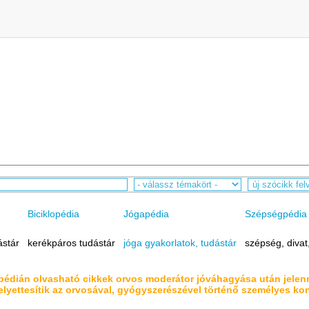
Biciklopédia
Jógapédia
Szépségpédia
ástár
kerékpáros tudástár
jóga gyakorlatok, tudástár
szépség, divat
pédián olvasható cikkek orvos moderátor jóváhagyása után jele
lyettesítik az orvosával, gyógyszerészével történő személyes kon