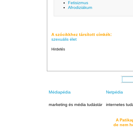
Fetisizmus
Afrodiziákum
A szócikkhez társított címkék:
szexuális élet
Hirdetés
Médiapédia
Netpédia
marketing és média tudástár
internetes tud
A Patika
de nem he