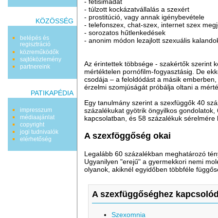
- fétisimádat
- túlzott kockázatvállalás a szexért
- prostitúció, vagy annak igénybevétele
KÖZÖSSÉG
- telefonszex, chat-szex, internet szex me
- sorozatos hűtlenkedések
belépés és
- anonim módon lezajlott szexuális kaland
regisztráció
közreműködők
sajtóközlemény
Az érintettek többsége - szakértők szerint 
partnereink
mértéktelen pornófilm-fogyasztásig. De ek
csodája – a feloldódást a másik emberben, 
érzelmi szomjúságát próbálja oltani a mért
PATIKAPÉDIA
Egy tanulmány szerint a szexfüggők 40 száz
százalékukat gyötrik öngyilkos gondolatok,
impresszum
médiaajánlat
kapcsolatban, és 58 százalékuk sérelmére 
copyright
jogi tudnivalók
A szexföggőség okai
elérhetőség
Legalább 60 százalékban meghatározó tényez
Ugyanilyen "erejű" a gyermekkori nemi mol
olyanok, akiknél egyidőben többféle függőség
A szexfüggőséghez kapcsolód
Szexomnia