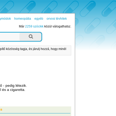
ógymódok
homeopátia
egyéb
orvosi tévhitek
Már
2259 szócikk
közül válogathatsz.
pítő közösség tagja, és járulj hozzá, hogy minél
 - pedig létezik.
l és a cigaretta.
ás