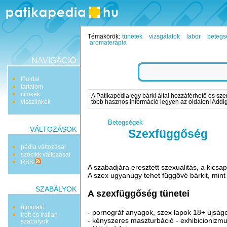
Témakörök:
tünetek
vizsgálatok
labor
betegs
aromaterápia
NAVIGÁCIÓ
főoldal
tartalom
címkék
A Patikapédia egy bárki által hozzáférhető és sze
visszlinkek
több hasznos információ legyen az oldalon! Addig 
Betegségek
VÁLTOZÁSOK
Szexfüggőség
pédia változásai
szócikk változásai
RSS
A szabadjára eresztett szexualitás, a kicsa
A szex ugyanúgy tehet függővé bárkit, mint a
SZABÁLYOK
A szexfüggőség tünetei
útmutató
- pornográf anyagok, szex lapok 18+ újság
írott és íratlan
- kényszeres maszturbáció - exhibicionizm
szabályok