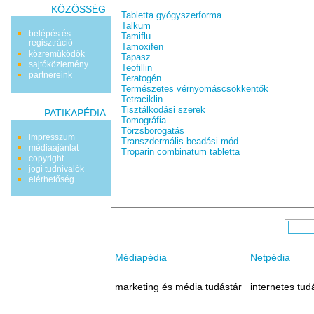
KÖZÖSSÉG
Tabletta gyógyszerforma
Talkum
belépés és
Tamiflu
regisztráció
Tamoxifen
közreműködők
Tapasz
sajtóközlemény
Teofillin
partnereink
Teratogén
Természetes vérnyomáscsökkentők
Tetraciklin
Tisztálkodási szerek
PATIKAPÉDIA
Tomográfia
Törzsborogatás
impresszum
Transzdermális beadási mód
médiaajánlat
Troparin combinatum tabletta
copyright
jogi tudnivalók
elérhetőség
Médiapédia
Netpédia
marketing és média tudástár
internetes tud