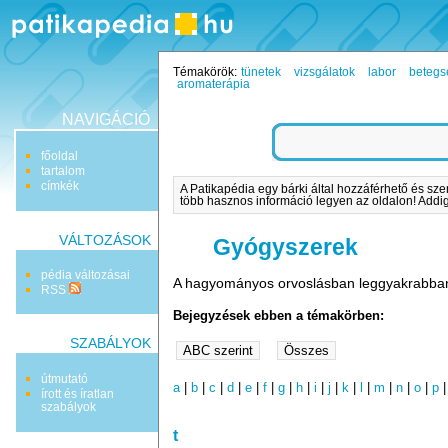
Témakörök:
tünetek
vizsgálatok
labor
betegs
aromaterápia
NAVIGÁCIÓ
főoldal
tartalom
címkék
A Patikapédia egy bárki által hozzáférhető és sze
több hasznos információ legyen az oldalon! Addig 
VÁLTOZÁSOK
Gyógyszerek
pédia változásai
A hagyományos orvoslásban leggyakrabban a
RSS
Bejegyzések ebben a témakörben:
SZABÁLYOK
útmutató
a
|
b
|
c
|
d
|
e
|
f
|
g
|
h
|
i
|
j
|
k
|
l
|
m
|
n
|
o
|
p
írott és íratlan
szabályok
t