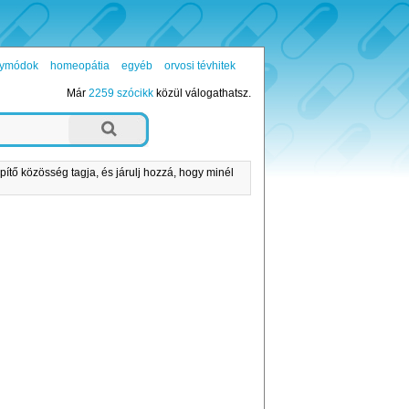
ógymódok
homeopátia
egyéb
orvosi tévhitek
Már
2259 szócikk
közül válogathatsz.
pítő közösség tagja, és járulj hozzá, hogy minél