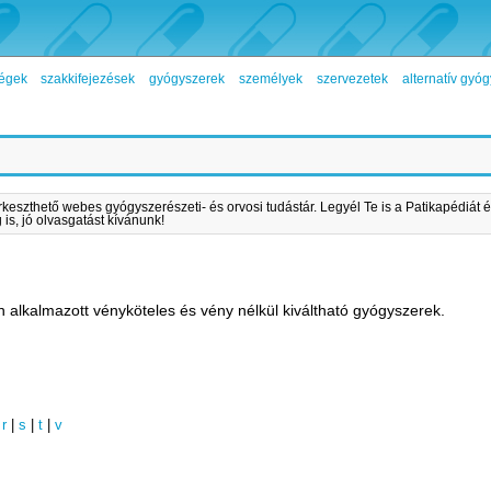
égek
szakkifejezések
gyógyszerek
személyek
szervezetek
alternatív gy
rkeszthető webes gyógyszerészeti- és orvosi tudástár. Legyél Te is a Patikapédiát é
is, jó olvasgatást kívánunk!
lkalmazott vényköteles és vény nélkül kiváltható gyógyszerek.
|
r
|
s
|
t
|
v