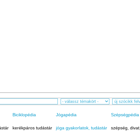
Biciklopédia
Jógapédia
Szépségpédia
ástár
kerékpáros tudástár
jóga gyakorlatok, tudástár
szépség, divat