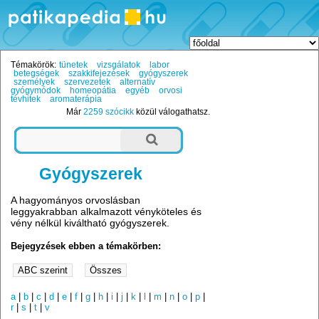
Témakörök:
tünetek
vizsgálatok
labor
betegségek
szakkifejezések
gyógyszerek
személyek
szervezetek
alternatív
gyógymódok
homeopátia
egyéb
orvosi
tévhitek
aromaterápia
Már
2259 szócikk
közül válogathatsz.
Gyógyszerek
A hagyományos orvoslásban
leggyakrabban alkalmazott vényköteles és
vény nélkül kiváltható gyógyszerek.
Bejegyzések ebben a témakörben:
a
|
b
|
c
|
d
|
e
|
f
|
g
|
h
|
i
|
j
|
k
|
l
|
m
|
n
|
o
|
p
|
r
|
s
|
t
|
v