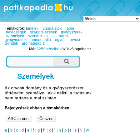
Témakörök:
tünetek
vizsgálatok
labor
betegségek
szakkifejezések
gyógyszerek
személyek
szervezetek
alternatív
gyógymódok
homeopátia
egyéb
orvosi
tévhitek
aromaterápia
Már
2259 szócikk
közül válogathatsz.
Személyek
Az orvostudomány és a gyógyszerészet
történelmi személyei, akik nélkül a tudásunk
nem tartana a mai szinten.
Bejegyzések ebben a témakörben:
a
|
b
|
c
|
d
|
e
|
f
|
g
|
h
|
k
|
l
|
n
|
p
|
r
|
s
|
v
|
w